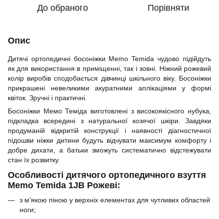
До обраного
Порівняти
Опис
Дитячі ортопедичні босоніжки Memo Temida чудово підійдуть
як для використання в приміщенні, так і зовні. Ніжний рожевий
колір виробів сподобається дівчинці шкільного віку. Босоніжки
прикрашені невеликими акуратними аплікаціями у формі
квіток. Зручні і практичні.
Босоніжки Мемо Теміда виготовлені з високоякісного нубука,
підкладка всередині з натуральної козячої шкіри. Завдяки
продуманій відкритій конструкції і наявності діагностичної
підошви ніжки дитини будуть відчувати максимум комфорту і
добре дихати, а батьки зможуть систематично відстежувати
стан їх розвитку.
Особливості дитячого ортопедичного взуття
Memo Temida 1JB Рожеві:
з м'якою піною у верхніх елементах для чутливих областей
ноги;