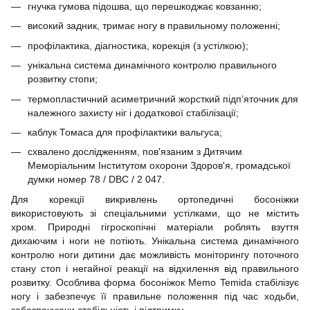
гнучка гумова підошва, що перешкоджає ковзанню;
високий задник, тримає ногу в правильному положенні;
профілактика, діагностика, корекція (з устілкою);
унікальна система динамічного контролю правильного
розвитку стопи;
термопластичний асиметричний жорсткий підп’яточник для
належного захисту ніг і додаткової стабілізації;
каблук Томаса для профілактики вальгуса;
схвалено дослідженням, пов'язаним з Дитячим
Меморіальним Інститутом охорони Здоров'я, громадської
думки номер 78 / DBC / 2 047.
Для корекції викривлень ортопедичні босоніжки
використовують зі спеціальними устілками, що не містить
хром. Природні гігроскопічні матеріали роблять взуття
дихаючим і ноги не потіють. Унікальна система динамічного
контролю ноги дитини дає можливість моніторингу поточного
стану стоп і негайної реакції на відхилення від правильного
розвитку. Особлива форма босоніжок Memo Temida стабілізує
ногу і забезпечує її правильне положення під час ходьби,
забезпечуючи стабільність і підтримку