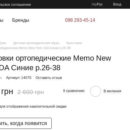
Укр
Рус
Вход
льское соглашение
ры
Бренды
098 293-45-14
бувь
Детская ортопедическая обувь
Кроссовки
опедические Memo New York 1DA Синие р.26-38
овки ортопедические Memo New
1DA Синие р.26-38
ии
Артикул: 14070
Оставить отзыв
 грн
2 600 грн
К сравнению
В желания
для отображения накопительной скидки
ть, когда появится