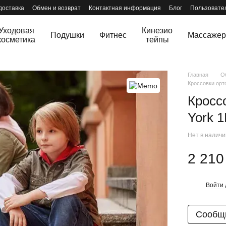
доставка
Обмен и возврат
Контактная информация
Блог
Пользовате
Уходовая
Кинезио
Подушки
Фитнес
Массаже
косметика
тейпы
Главная
О
Кроссовки орт
Кросс
York 
Нет в налич
2 210
Войти
%
Сообщи