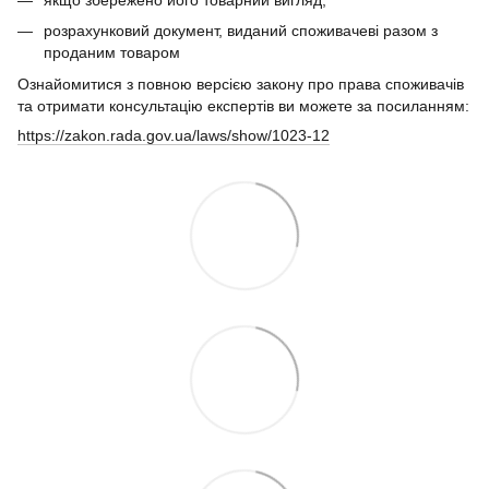
якщо збережено його товарний вигляд;
розрахунковий документ, виданий споживачеві разом з
проданим товаром
Ознайомитися з повною версією закону про права споживачів
та отримати консультацію експертів ви можете за посиланням:
https://zakon.rada.gov.ua/laws/show/1023-12