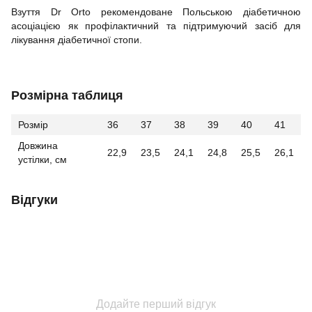
Взуття Dr Orto рекомендоване Польською діабетичною
асоціацією як профілактичний та підтримуючий засіб для
лікування діабетичної стопи.
Розмірна таблиця
Розмір
36
37
38
39
40
41
Довжина
22,9
23,5
24,1
24,8
25,5
26,1
устілки, см
Відгуки
Додайте перший відгук