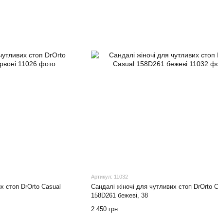
Артикул: 11032
х стоп DrOrto Casual
Сандалі жіночі для чутливих стоп DrOrto C
158D261 бежеві, 38
2 450 грн