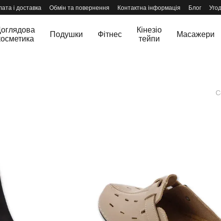
ата і доставка
Обмін та повернення
Контактна інформація
Блог
Уго
оглядова
Кінезіо
Подушки
Фітнес
Масажери
косметика
тейпи
С