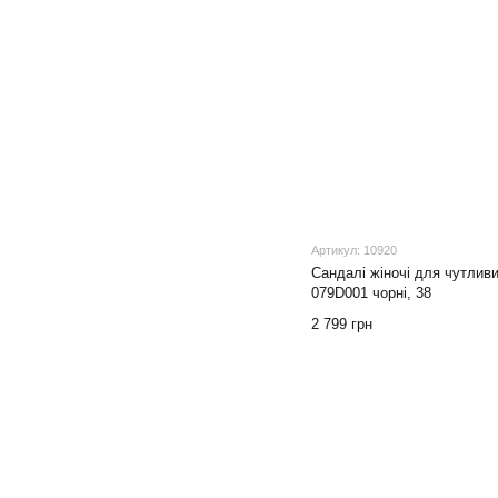
Артикул: 10920
Cандалі жіночі для чутливи
079D001 чорні, 38
2 799 грн