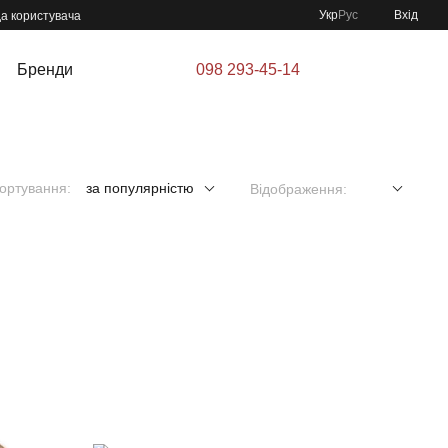
Укр
Рус
Вхід
да користувача
Бренди
098 293-45-14
ортування:
за популярністю
Відображення: