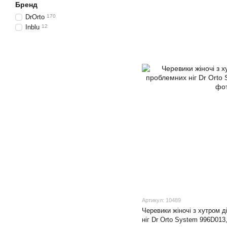
Бренд
DrOrto
170
Inblu
12
Артикул: 10489
Черевики жіночі з хутром д
ніг Dr Orto System 996D013