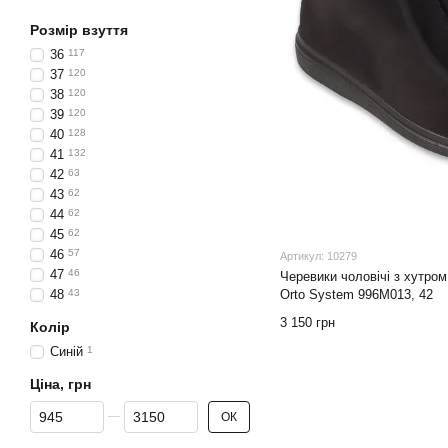
Розмір взуття
36
117
37
120
38
120
39
120
40
128
41
132
42
63
43
62
44
62
45
62
46
57
Артикул: 10279
47
46
Черевики чоловічі з хутром
Orto System 996M013, 42
48
43
3 150 грн
Колір
Синій
1
Ціна, грн
Від Ціна, грн
До Ціна, грн
ОК