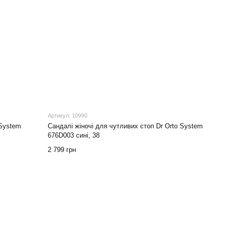
Артикул: 10990
 System
Cандалі жіночі для чутливих стоп Dr Orto System
676D003 сині, 38
2 799 грн