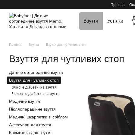
Перейти до основного контенту
Про нас
Опл
Д
Взуття
Устілки
Головна
Взуття
Взуття для чутливих стоп
Взуття для чутливих стоп
Дитяче ортопедичне взуття
Взуття для чутливих стоп
Жіноче діабетичне взуття
Чоловіче діабетичне взуття
Медичне взуття
Післяопераційне взуття
Медичні шкарпетки зі сріблом
Аксесуари для взуття
Косметика для взуття