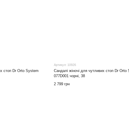
Артикул: 10926
х стоп Dr Orto System
Cандалі жіночі для чутливих стоп Dr Orto
077D001 чорні, 38
2 799 грн