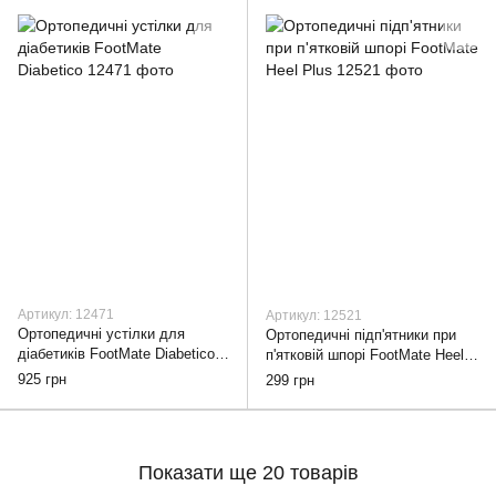
Артикул: 12471
Артикул: 12521
Ортопедичні устілки для
Ортопедичні підп'ятники при
діабетиків FootMate Diabetico,
п'ятковій шпорі FootMate Heel
35
Plus, 35-37
925 грн
299 грн
Показати ще 20 товарів