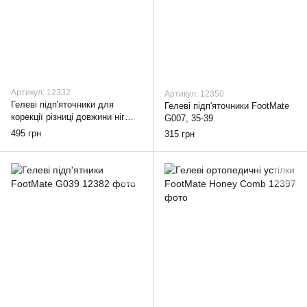
Артикул: 12332
Артикул: 12350
Гелеві підп'яточники для
Гелеві підп'яточники FootMate
корекції різниці довжини ніг
G007, 35-39
FootMate G035, 15 мм, 35-39
495 грн
315 грн