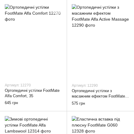
Артикул: 12270
Артикул: 12290
Ортопедичні устілки FootMate
Ортопедичні устілки з
Alfa Comfort, 35
масажним ефектом FootMate
Alfa Active Massage, 35
645 грн
575 грн