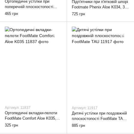
Ортопедичні устілки при
Підп'ятники при п'ятковій шпорі
поперечній плоскостопості
Footmate Phenix Aloe K034, 35-
FootMate Sigma Aloe K037, 36
36
465 грн
725 грн
Артикул: 11837
Артикул: 11917
Ортопедичні вкладки-пелоти
Дитячі устілки при поздовжній
FootMate Comfort Aloe K035,
плоскостопості FootMate TAU,
35-36
16-20
325 грн
885 грн