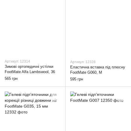
Артикул: 12314
Артикул: 12328
Зимові ортопедичні устілки
Еластична вставка під плюсну
FootMate Alfa Lambswool, 36
FootMate G060, M
565 грн
595 грн