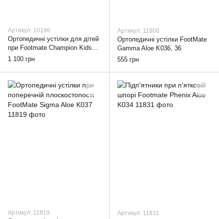
Артикул: 10196
Артикул: 11808
Ортопедичні устілки для дітей
Ортопедичні устілки FootMate
при Footmate Champion Kids
Gamma Aloe K036, 36
T009, 24-27
1 100 грн
555 грн
Артикул: 11819
Артикул: 11831