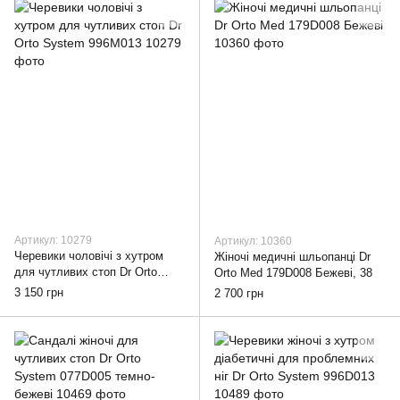
Артикул: 10279
Артикул: 10360
Черевики чоловічі з хутром
Жіночі медичні шльопанці Dr
для чутливих стоп Dr Orto
Orto Med 179D008 Бежеві, 38
System 996M013, 42
3 150 грн
2 700 грн