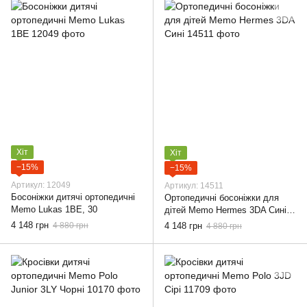
Хіт
Хіт
−15%
−15%
Артикул: 12049
Артикул: 14511
Босоніжки дитячі ортопедичні
Ортопедичні босоніжки для
Memo Lukas 1BE, 30
дітей Memo Hermes 3DA Сині,
30
4 148 грн
4 880 грн
4 148 грн
4 880 грн