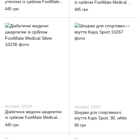
утеплені із сріблом FootMate
зі сріблом FootMate Medical
Medical Thermo AG +, black,
Bamboo AG +, black, 36-38
445 грн
445 грн
36-38
Артикул: 10236
Артикул: 10267
Діабетичні медичні шкарпетки
Шнурки для спортивного
зі сріблом FootMate Medical
взуття Kaps Sport, 90, white
Silver, black, 39-41
445 грн
80 грн