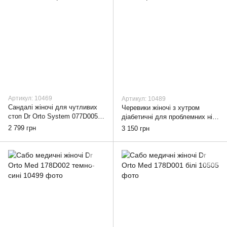
Артикул: 10469
Артикул: 10489
Сандалі жіночі для чутливих
Черевики жіночі з хутром
стоп Dr Orto System 077D005
діабетичні для проблемних ніг
темно-бежеві, 38
Dr Orto System 996D013, 38
2 799 грн
3 150 грн