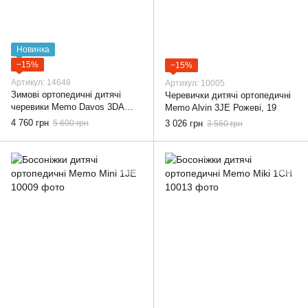
Новинка
−15%
−15%
Артикул: 14648
Артикул: 10005
Зимові ортопедичні дитячі
Черевички дитячі ортопедичні
черевики Memo Davos 3DA
Memo Alvin 3JE Рожеві, 19
Сіро-сині, 22
4 760 грн
5 600 грн
3 026 грн
3 560 грн