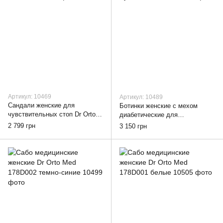
Артикул: 10469
Артикул: 10489
Сандали женские для
Ботинки женские с мехом
чувствительных стоп Dr Orto
диабетические для
System 077D005 темно-
проблемных ног Dr Orto System
2 799 грн
3 150 грн
бежевые, 38
996D013, 38