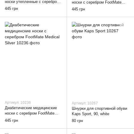
носки утепленные с серебром
носки с серебром FootMate
FootMate Medical Thermo AG +,
Medical Bamboo AG +, black,
445 грн
445 грн
black, 36-38
36-38
Артикул: 10236
Артикул: 10267
Диабетические медицинские
Шнурки для спортивной обуви
носки с серебром FootMate
Kaps Sport, 90, white
Medical Silver, black, 39-41
445 грн
80 грн