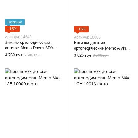
Новинка
−15%
−15%
Артикул: 14648
Артикул: 10005
Зимние ортопедические
Ботинки детские
ботинки Memo Davos 3DA
ортопедические Memo Alvin
Серо-синие, 22
3JE Розовые, 19
4 760 грн
5 600 грн
3 026 грн
3 560 грн