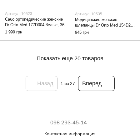
Артикул: 10523
Артикул: 10535
Сабо ортопедические женские
Медицинские женские
Dr Orto Med 177D004 белые, 36
шлепанцы Dr Orto Med 154D200
розовые, 36
1 999 грн
945 грн
Показать еще 20 товаров
Назад
Вперед
1
из 27
098 293-45-14
Контактная информация