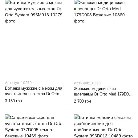
Артикул: 10279
Артикул: 10360
Ботинки мужские с мехом для
Женские медицинские
чувствительных стоп Dr Orto
шлепанцы Dr Orto Med 179D008
System 996M013, 42
Бежевые, 38
3 150 грн
2 700 грн