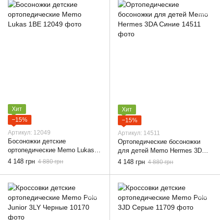
Хит
Хит
−15%
−15%
Артикул: 12049
Артикул: 14511
Босоножки детские
Ортопедические босоножки
ортопедические Memo Lukas
для детей Memo Hermes 3DA
1BE, 30
Синие, 30
4 148 грн
4 880 грн
4 148 грн
4 880 грн