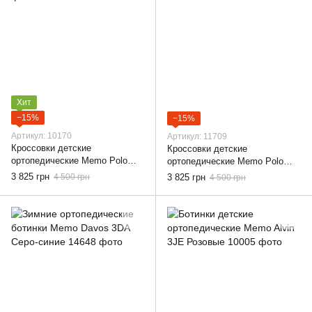
Хит
−15%
−15%
Артикул: 10170
Артикул: 11709
Кроссовки детские
Кроссовки детские
ортопедические Memo Polo
ортопедические Memo Polo
Junior 3LY Черные, 22
3JD Серые, 30
3 825 грн
4 500 грн
3 825 грн
4 500 грн