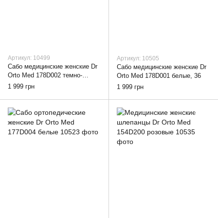
Артикул: 10499
Артикул: 10505
Сабо медицинские женские Dr
Сабо медицинские женские Dr
Orto Med 178D002 темно-
Orto Med 178D001 белые, 36
синие, 36
1 999 грн
1 999 грн