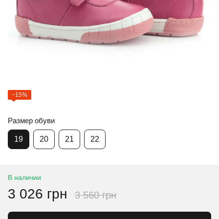
−15%
Размер обуви
19
20
21
22
В наличии
3 026 грн
3 560 грн