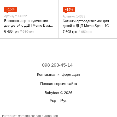
−15%
−15%
Артикул: 14322
Артикул: 14333
Босоножки ортопедические
Ботинки ортопедические для
для детей с ДЦП Memo Basic
детей с ДЦП Memo Sprint 1CH,
1CH, 30
30
6 486 грн
7 630 грн
7 608 грн
8 950 грн
098 293-45-14
Контактная информация
Полная версия сайта
Babyfoot © 2026
Укр
Рус
Интернет-магазин создан с Хорошоп