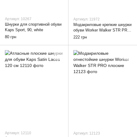
Артикул: 10267
Артикул: 11972
Шнурки для спортивной обуви
Модакриловые крепкие шнурки
Kaps Sport, 90, white
обуви Worker Walker STR PRO
круглые, 90, red
80 грн
222 грн
Артикул: 12110
Артикул: 12123