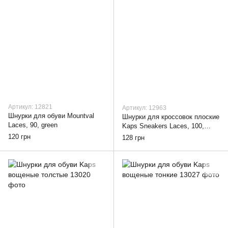
Артикул: 12821
Артикул: 12963
Шнурки для обуви Mountval
Шнурки для кроссовок плоские
Laces, 90, green
Kaps Sneakers Laces, 100,
white
120 грн
128 грн