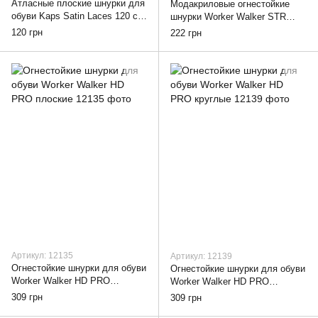
Атласные плоские шнурки для
Модакриловые огнестойкие
обуви Kaps Satin Laces 120 см,
шнурки Worker Walker STR
white
PRO плоские, 90, red
120 грн
222 грн
Артикул: 12135
Артикул: 12139
Огнестойкие шнурки для обуви
Огнестойкие шнурки для обуви
Worker Walker HD PRO
Worker Walker HD PRO
плоские, 90
круглые, 90
309 грн
309 грн