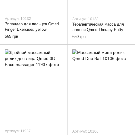
Артикул: 10132
Артикул: 10138
Эспандер для пальцев Qmed
Терапевтическая масса для
Finger Exerciser, yellow
ладони Qmed Therapy Putty
Очень мягкая, Зеленая
565 грн
650 грн
Артикул: 11937
Артикул: 10106