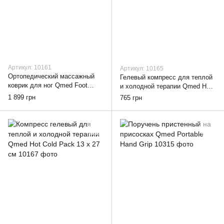
Артикул: 10161
Артикул: 10165
Ортопедический массажный
Гелевый компресс для теплой
коврик для ног Qmed Foot
и холодной терапии Qmed Hot
Massage Mat
Cold Pack 19 х 30 см
1 899 грн
765 грн