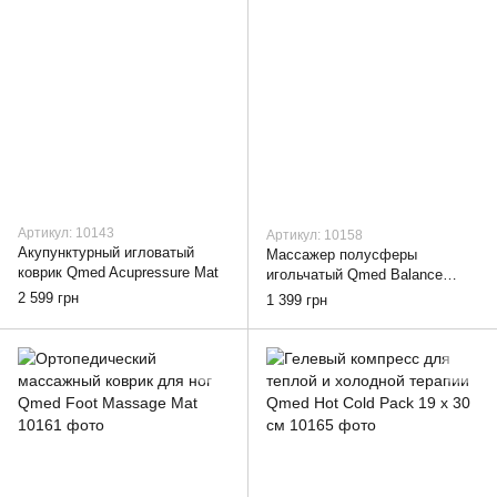
Артикул: 10143
Артикул: 10158
Акупунктурный игловатый
Массажер полусферы
коврик Qmed Acupressure Mat
игольчатый Qmed Balance
Pods 2шт
2 599 грн
1 399 грн