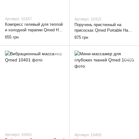
Артикул: 10167
Артикул: 10315
Компресс гелевый для теплой
Поручень пристенный на
и холодной терапии Qmed Hot
присосках Qmed Portable Hand
Cold Pack 13 х 27 см
Grip
655 грн
875 грн
Артикул: 10401
Артикул: 10405