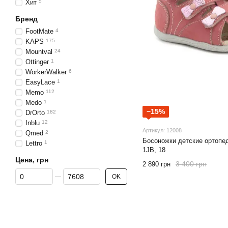
Хит
5
Бренд
FootMate
4
KAPS
175
Mountval
24
Ottinger
1
WorkerWalker
6
EasyLace
1
Memo
112
Medo
1
−15%
DrOrto
182
Inblu
12
Артикул: 12008
Qmed
2
Босоножки детские ортопе
Lettro
1
1JB, 18
Цена, грн
3 400 грн
2 890 грн
От Цена, грн
До Цена, грн
OK