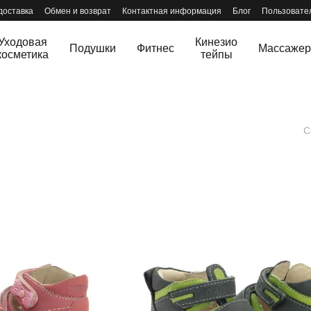
доставка
Обмен и возврат
Контактная информация
Блог
Пользовате
Уходовая
Кинезио
Подушки
Фитнес
Массаже
косметика
тейпы
С