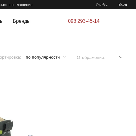
Укр
Рус
Вход
льское соглашение
ры
Бренды
098 293-45-14
ортировка:
по популярности
Отображение: