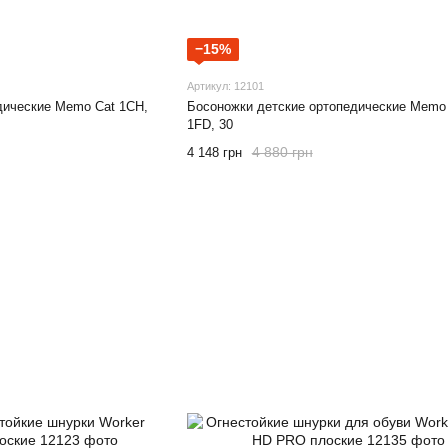
−15%
Артикул: 12101
дические Memo Cat 1CH,
Босоножки детские ортопедические Memo
1FD, 30
4 880 грн
4 148 грн