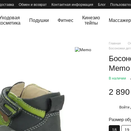
доставка
Обмен и возврат
Контактная информация
Блог
Пользовате
Уходовая
Кинезио
Подушки
Фитнес
Массаже
косметика
тейпы
Главная
О
Босоножки дет
Босон
Memo 
В наличии
2 890
Войти
%
Размер об
18
19