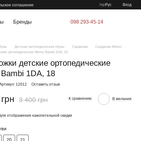
Укр
Рус
Вход
льское соглашение
ры
Бренды
098 293-45-14
бувь
Детская ортопедическая обувь
Сандалии
Сандалии Memo
ские ортопедические Memo Bambi 1DA, 18
ожки детские ортопедические
Bambi 1DA, 18
Артикул: 12012
Оставить отзыв
 грн
3 400 грн
К сравнению
В желания
для отображения накопительной скидки
уви
20
21