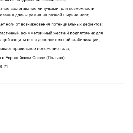
тное застегивание липучками, для возможности
ования длины ремня на разной ширине ноги;
т ноги от возникновения потенциальных дефектов;
ластичный асимметричный жесткий подпяточник для
ащей защиты ног и дополнительной стабилизации;
чивает правильное положение тела;
о в Европейском Союзе (Польша).
8-21