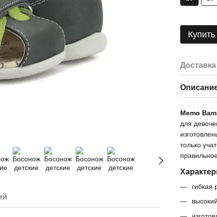
Купить
Доставка
Описани
Memo Bam
для девоче
изготовлен
только учат
правильное
Характер
гибкая
ий
высокий
изготов