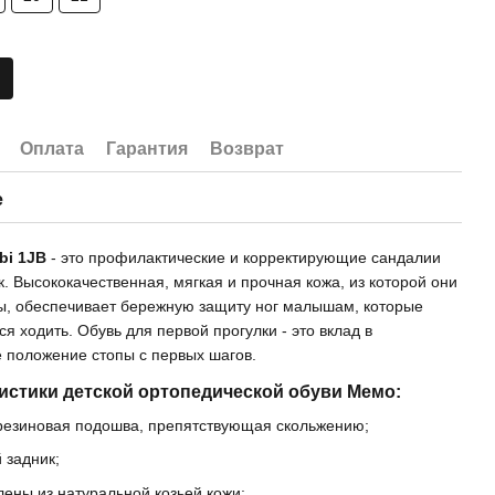
Оплата
Гарантия
Возврат
е
bi 1JB
- это профилактические и корректирующие сандалии
к. Высококачественная, мягкая и прочная кожа, из которой они
ы, обеспечивает бережную защиту ног малышам, которые
ся ходить. Обувь для первой прогулки - это вклад в
 положение стопы с первых шагов.
истики детской ортопедической обуви Мемо:
 резиновая подошва, препятствующая скольжению;
 задник;
лены из натуральной козьей кожи;