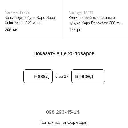
Артикул: 13793
Артикул: 13877
Краска для обуви Kaps Super
Краска спрей для замши и
Color 25 ml, 101-white
нубука Kaps Renovator 200 ml,
clear
329 грн
390 грн
Показать еще 20 товаров
Назад
Вперед
6
из 27
098 293-45-14
Контактная информация