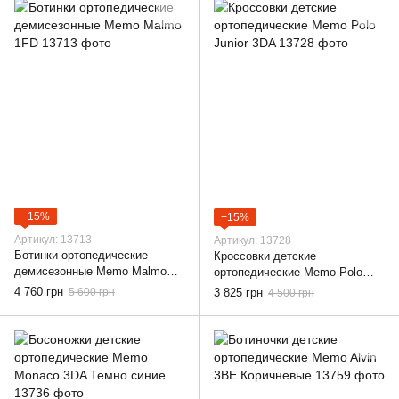
−15%
−15%
Артикул: 13713
Артикул: 13728
Ботинки ортопедические
Кроссовки детские
демисезонные Memo Malmo
ортопедические Memo Polo
1FD, 22
Junior 3DA, 22
4 760 грн
5 600 грн
3 825 грн
4 500 грн