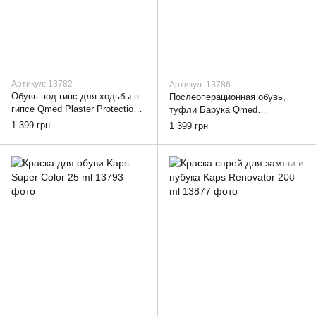
Артикул: 13782
Артикул: 13786
Обувь под гипс для ходьбы в
Послеоперационная обувь,
гипсе Qmed Plaster Protection,
туфли Барука Qmed
S
Postoperative Shoe, S
1 399 грн
1 399 грн