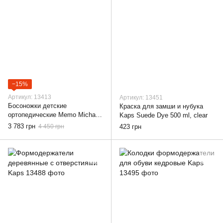
−15%
Артикул: 13413
Артикул: 13451
Босоножки детские
Краска для замши и нубука
ортопедические Memo Michael
Kaps Suede Dye 500 ml, clear
1BC, 22
3 783 грн
4 450 грн
423 грн