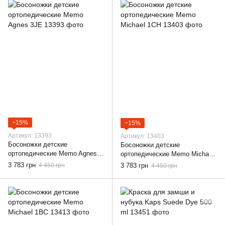
−15%
−15%
Артикул: 13393
Артикул: 13403
Босоножки детские
Босоножки детские
ортопедические Memo Agnes
ортопедические Memo Michael
3JE, 22
1CH, 22
3 783 грн
4 450 грн
3 783 грн
4 450 грн