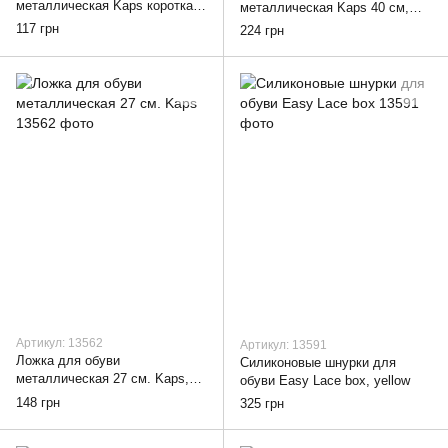
металлическая Kaps короткая
металлическая Kaps 40 см,
17.5 см, black
black
117 грн
224 грн
Артикул: 13562
Артикул: 13591
Ложка для обуви
Силиконовые шнурки для
металлическая 27 см. Kaps,
обуви Easy Lace box, yellow
Silver
148 грн
325 грн