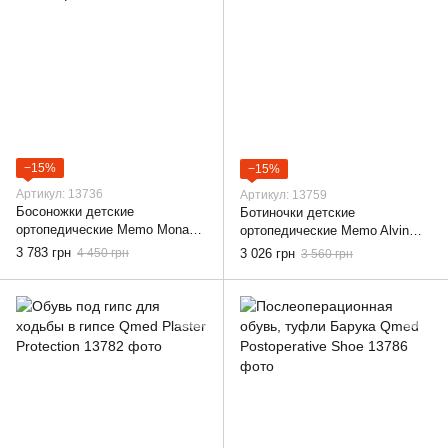
−15%
−15%
Артикул: 13736
Артикул: 13759
Босоножки детские
Ботиночки детские
ортопедические Memo Monaco
ортопедические Memo Alvin
3DA Темно синие, 22
3BE Коричневые, 19
3 783 грн
4 450 грн
3 026 грн
3 560 грн