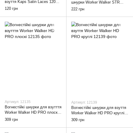
взуття Kaps Satin Laces 120
шнурки Worker Walker STR
см, white
PRO плоскі, 90, red
120 грн
222 грн
Артикул: 12135
Артикул: 12139
Вогнестійкі шнурки для взутття
Вогнестійкі шнурки для взуття
Worker Walker HD PRO плоскі,
Worker Walker HD PRO круглі,
90
90
309 грн
309 грн