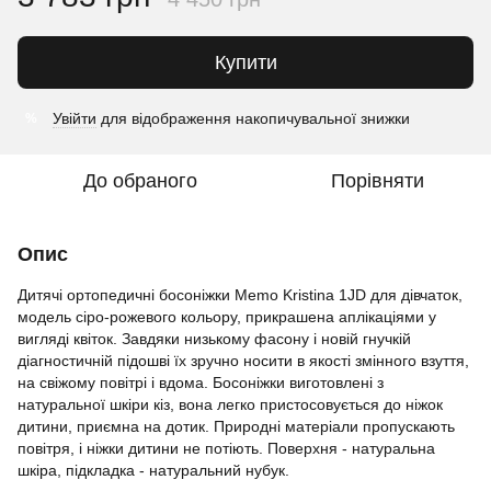
Купити
Увійти
для відображення накопичувальної знижки
%
До обраного
Порівняти
Опис
Дитячі ортопедичні босоніжки Memo Kristina 1JD для дівчаток,
модель сіро-рожевого кольору, прикрашена аплікаціями у
вигляді квіток. Завдяки низькому фасону і новій гнучкій
діагностичній підошві їх зручно носити в якості змінного взуття,
на свіжому повітрі і вдома. Босоніжки виготовлені з
натуральної шкіри кіз, вона легко пристосовується до ніжок
дитини, приємна на дотик. Природні матеріали пропускають
повітря, і ніжки дитини не потіють. Поверхня - натуральна
шкіра, підкладка - натуральний нубук.