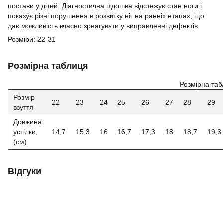
постави у дітей. Діагностична підошва відстежує стан ноги і
показує різні порушення в розвитку ніг на ранніх етапах, що
дає можливість вчасно зреагувати у виправленні дефектів.
Розміри: 22-31
Розмірна таблиця
Розмірна таб
Розмір
22
23
24
25
26
27
28
29
взуття
Довжина
устілки,
14,7
15,3
16
16,7
17,3
18
18,7
19,3
(см)
Відгуки