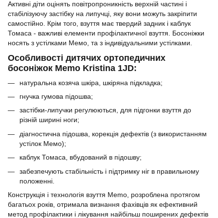
Активні діти оцінять повітропроникність верхній частині і
стабілізуючу застібку на липучці, яку вони можуть закріпити
самостійно. Крім того, взуття має твердий задник і каблук
Томаса - важливі елементи профілактичної взуття. Босоніжки
носять з устілками Мемо, та з індивідуальними устілками.
Особливості дитячих ортопедичних
босоніжок Memo Kristina 1JD:
натуральна козяча шкіра, шкіряна підкладка;
гнучка гумова підошва;
застібки-липучки регулюються, для підгонки взуття до
різній ширині ноги;
діагностична підошва, корекція дефектів (з використанням
устілок Мемо);
каблук Томаса, вбудований в підошву;
забезпечують стабільність і підтримку ніг в правильному
положенні.
Конструкція і технологія взуття Memo, розроблена протягом
багатьох років, отримала визнання фахівців як ефективний
метод профілактики і лікування найбільш поширених дефектів