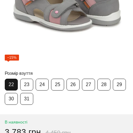
−15%
Розмір взуття
22
23
24
25
26
27
28
29
30
31
В наявності
3 783 грн
4 450 грн