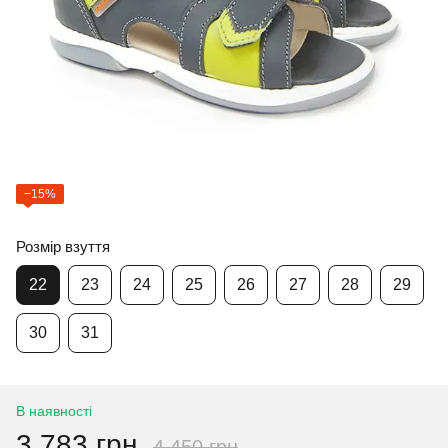
−15%
Розмір взуття
22
23
24
25
26
27
28
29
30
31
В наявності
3 783 грн
4 450 грн