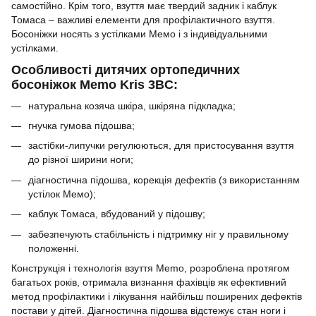
самостійно. Крім того, взуття має твердий задник і каблук
Томаса – важливі елементи для профілактичного взуття.
Босоніжки носять з устілками Мемо і з індивідуальними
устілками.
Особливості дитячих ортопедичних
босоніжок Memo Kris 3BC:
натуральна козяча шкіра, шкіряна підкладка;
гнучка гумова підошва;
застібки-липучки регулюються, для пристосування взуття
до різної ширини ноги;
діагностична підошва, корекція дефектів (з використанням
устілок Мемо);
каблук Томаса, вбудований у підошву;
забезпечують стабільність і підтримку ніг у правильному
положенні.
Конструкція і технологія взуття Memo, розроблена протягом
багатьох років, отримала визнання фахівців як ефективний
метод профілактики і лікування найбільш поширених дефектів
постави у дітей. Діагностична підошва відстежує стан ноги і