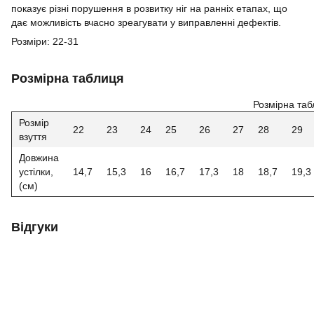
показує різні порушення в розвитку ніг на ранніх етапах, що
дає можливість вчасно зреагувати у виправленні дефектів.
Розміри: 22-31
Розмірна таблиця
Розмірна таб
Розмір
22
23
24
25
26
27
28
29
взуття
Довжина
устілки,
14,7
15,3
16
16,7
17,3
18
18,7
19,3
(см)
Відгуки