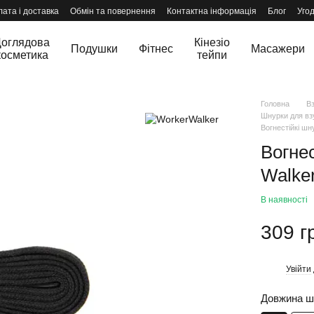
ата і доставка
Обмін та повернення
Контактна інформація
Блог
Уго
оглядова
Кінезіо
Подушки
Фітнес
Масажери
косметика
тейпи
Головна
В
Шнурки для вз
Вогнестійкі шн
Вогнес
Walke
В наявності
309 г
Увійти
%
Довжина шн