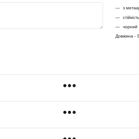
з метаа
стійкіс
чорний 
Довжина - 9