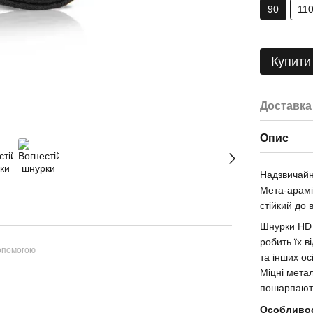
90
11
Купити
Доставка
Опис
Надзвичайн
Мета-арамі
стійкий до 
Шнурки HD 
робить їх 
допомогою
та інших о
Міцні мета
пошарпають
Особливос