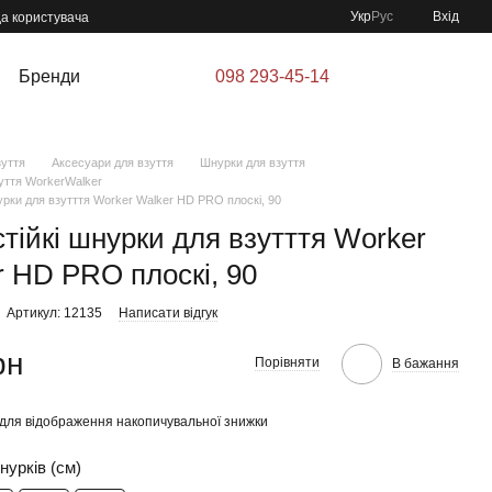
Укр
Рус
Вхід
да користувача
Бренди
098 293-45-14
зуття
Аксесуари для взуття
Шнурки для взуття
уття WorkerWalker
урки для взутття Worker Walker HD PRO плоскі, 90
тійкі шнурки для взутття Worker
r HD PRO плоскі, 90
Артикул: 12135
Написати відгук
рн
Порівняти
В бажання
для відображення накопичувальної знижки
урків (см)