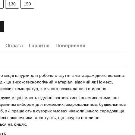
0
130
150
Оплата
Гарантія
Повернення
о міцні шнурки для робочого взуття з метаарамідного волокна.
д - це високотехнологічний матеріал, відомий як Номекс,
високих температур, хімічного розкладання і стирання.
дуже міцні і мають відмінні вогнезахисні властивостями, що
відмінним вибором для пожежних, зварювальників, будівельників
сіб, які працюють в суворих умовах навколишнього середовища.
леві наконечники гарантують, що шнурки ніколи не
ся на кінцях.
ті: