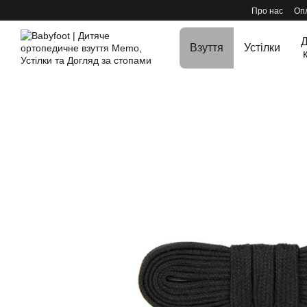
Перейти до основного контенту
Про нас
Опл
Д
Взуття
Устілки