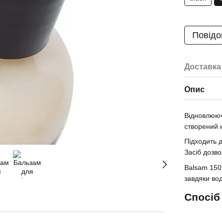
Повідо
Доставка
Опис
Відновлююч
створений 
Підходить д
Засіб дозво
Balsam 150 
завдяки во
Спосіб