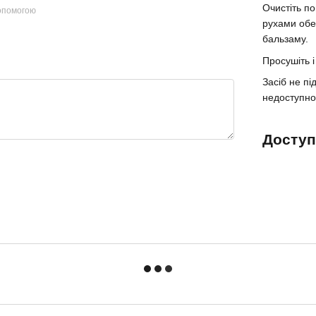
Очистіть п
допомогою
рухами обе
бальзаму.
Просушіть 
Засіб не пі
недоступно
Доступ