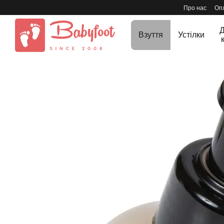
Перейти до основного контенту
Про нас
Опл
Д
Взуття
Устілки