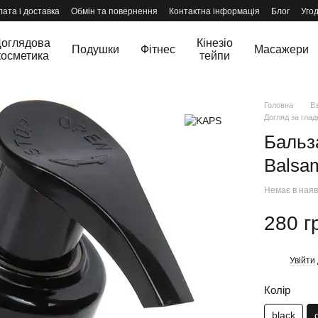
ата і доставка
Обмін та повернення
Контактна інформація
Блог
Уго
оглядова
Кінезіо
Подушки
Фітнес
Масажери
косметика
тейпи
Головна
В
Догляд за гла
Бальз
Balsam
Немає в наяв
280 г
Увійти
%
Колір
black