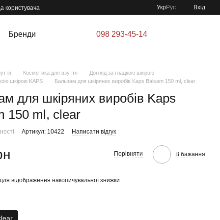
Укр
Рус
Вхід
да користувача
Бренди
098 293-45-14
зуття
Косметика для взуття
Догляд за гладкою шкірою
дкою шкірою KAPS
Бальзам для шкіряних виробів Kaps Balsam 150 ml, clear
ам для шкіряних виробів Kaps
 150 ml, clear
ності
Артикул: 10422
Написати відгук
рн
Порівняти
В бажання
для відображення накопичувальної знижки
clear