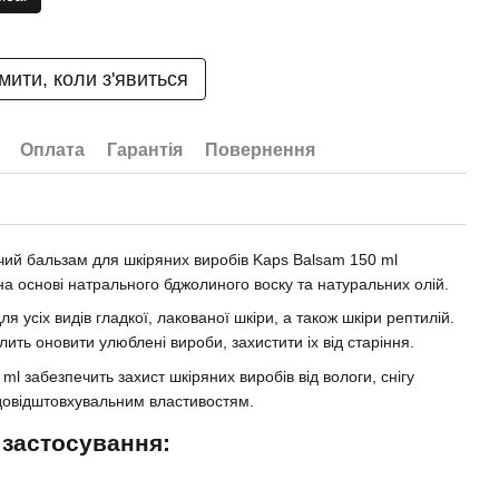
мити, коли з'явиться
Оплата
Гарантія
Повернення
ий бальзам для шкіряних виробів Kaps Balsam 150 ml
на основі натрального бджолиного воску та натуральних олій.
ля усіх видів гладкої, лакованої шкіри, а також шкіри рептилій.
лить оновити улюблені вироби, захистити іх від старіння.
ml забезпечить захист шкіряних виробів від вологи, снігу
довідштовхувальним властивостям.
 застосування: