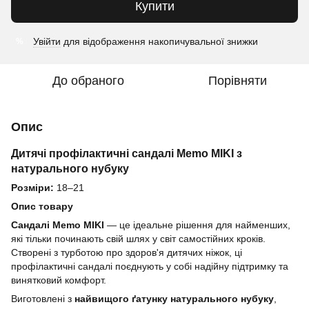
Купити
Увійти
для відображення накопичувальної знижки
%
До обраного
Порівняти
Опис
Дитячі профілактичні сандалі Memo MIKI з
натурального нубуку
Розміри:
18–21
Опис товару
Сандалі Memo MIKI
— це ідеальне рішення для найменших,
які тільки починають свій шлях у світ самостійних кроків.
Створені з турботою про здоров'я дитячих ніжок, ці
профілактичні сандалі поєднують у собі надійну підтримку та
винятковий комфорт.
Виготовлені з
найвищого ґатунку натурального нубуку
,