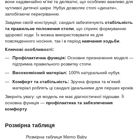
вони надзвичайно м'які та делікатні, що особливо важливо для
чутливої дитячої шкіри. Нубук дозволяє стопі «дихати»,
запобігаючи перегріванню.
Завдяки своїй конструкції, сандалі забезпечують
стабільність
та правильне положення стопи
, що сприяє формуванню
здорової ходи. Їх можна використовувати як для
повсякденного носіння, так і в період
навчання ходьби
.
Ключові особливості:
Профілактична функція:
Основне призначення моделі —
підтримка правильного розвитку стопи.
Високоякісний матеріал:
100% натуральний нубук.
Комфорт та стабільність:
Зручна форма та м'який
матеріал роблять ці сандалі ідеальними для перших кроків.
Зверніть увагу: ця модель не має діагностичної підошви. Її
основна функція —
профілактика та забезпечення
комфорту
.
Розмірна таблиця
Розмірна таблиця Memo Baby