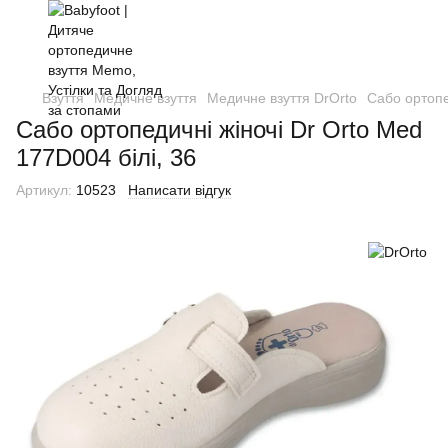
Взуття
Медичне взуття
Медичне взуття DrOrto
Сабо ортопе
Сабо ортопедичні жіночі Dr Orto Med
177D004 білі, 36
Артикул:
10523
Написати відгук