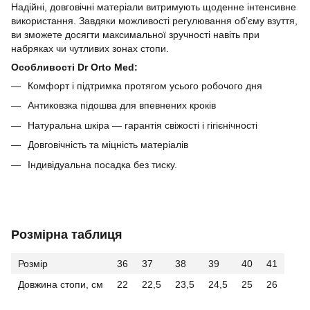
Надійні, довговічні матеріали витримують щоденне інтенсивне
використання. Завдяки можливості регулювання об’єму взуття,
ви зможете досягти максимальної зручності навіть при
набряках чи чутливих зонах стопи.
Особливості Dr Orto Med:
Комфорт і підтримка протягом усього робочого дня
Антиковзка підошва для впевнених кроків
Натуральна шкіра — гарантія свіжості і гігієнічності
Довговічність та міцність матеріалів
Індивідуальна посадка без тиску.
Розмірна таблиця
Розмір
36
37
38
39
40
41
Довжина стопи, см
22
22,5
23,5
24,5
25
26