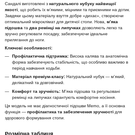
Сандалі виготовлені з
натурального нубуку найвищої
якості
, що робить їх м’якими, міцними та приємними на дотик.
Завдяки цьому матеріалу взуття добре «дихає», створюючи
оптимальний мікроклімат для дитячої стопи. Нова,
м’яка
підошва
та
два ремінці на липучках
дозволяють легко та
зручно регулювати посадку, забезпечуючи ідеальне
прилягання до ноги.
Ключові особливості:
Профілактична підтримка:
Висока халява та анатомічна
форма забезпечують стабільність, що особливо важливо в
період навчання ходьби.
Матеріал преміум-класу:
Натуральний нубук — м'який,
делікатний та довговічний.
Комфорт та зручність:
М'яка підошва та регульовані
ремінці на липучках гарантують комфортне носіння.
Ця модель не має діагностичної підошви Memo, а її основна
функція —
профілактика та забезпечення зручності
для
здорового формування стопи.
Розмірна таблиця