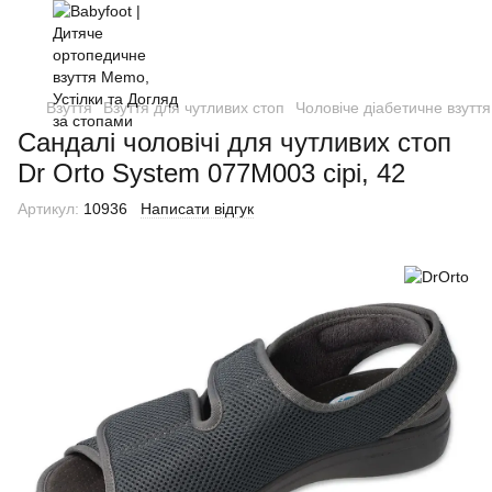
Взуття
Взуття для чутливих стоп
Чоловіче діабетичне взуття
Сандалі чоловічі для чутливих стоп
Dr Orto System 077M003 сірі, 42
Артикул:
10936
Написати відгук