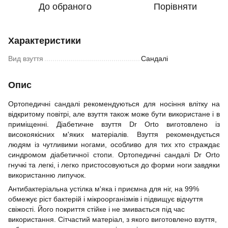
До обраного
Порівняти
Характеристики
Вид взуття
Сандалі
Опис
Ортопедичні сандалі рекомендуються для носіння влітку на
відкритому повітрі, але взуття також може бути використане і в
приміщенні. Діабетичне взуття Dr Orto виготовлено із
високоякісних м'яких матеріалів. Взуття рекомендується
людям із чутливими ногами, особливо для тих хто страждає
синдромом діабетичної стопи. Ортопедичні сандалі Dr Orto
гнучкі та легкі, і легко пристосовуються до форми ноги завдяки
використанню липучок.
Антибактеріальна устілка м'яка і приємна для ніг, на 99%
обмежує ріст бактерій і мікроорганізмів і підвищує відчуття
свіжості. Його покриття стійке і не змивається під час
використання. Сітчастий матеріал, з якого виготовлено взуття,