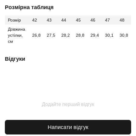
Розмірна таблиця
Розмір
42
43
44
45
46
47
48
Довжина
устілки,
26,8
27,5
28,2
28,8
29,4
30,1
30,8
см
Відгуки
Додайте перший відгук
Написати відгук