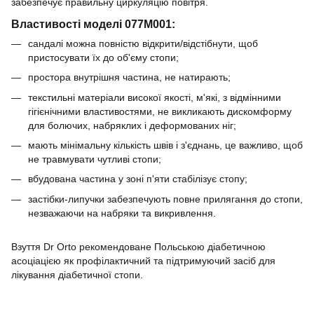
забезпечує правильну циркуляцію повітря.
Властивості моделі 077M001:
сандалі можна повністю відкрити/відстібнути, щоб
пристосувати їх до об'єму стопи;
простора внутрішня частина, не натирають;
текстильні матеріали високої якості, м'які, з відмінними
гігієнічними властивостями, не викликають дискомформу
для болючих, набряклих і деформованих ніг;
мають мінімальну кількість швів і з'єднань, це важливо, щоб
не травмувати чутливі стопи;
вбудована частина у зоні п'яти стабілізує стопу;
застібки-липучки забезпечують повне прилягання до стопи,
незважаючи на набряки та викривлення.
Взуття Dr Orto рекомендоване Польською діабетичною
асоціацією як профілактичний та підтримуючий засіб для
лікування діабетичної стопи.