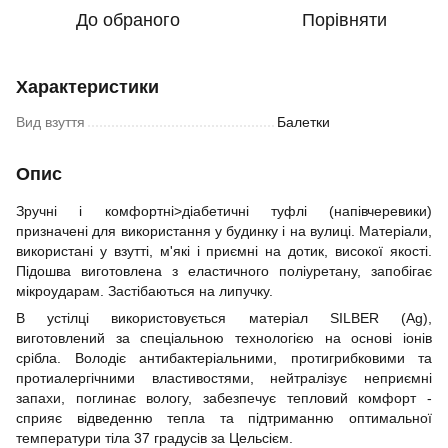
До обраного
Порівняти
Характеристики
Вид взуття
Балетки
Опис
Зручні і комфортні>діабетичні туфлі (напівчеревики)
призначені для використання у будинку і на вулиці. Матеріали,
використані у взутті, м'які і приємні на дотик, високої якості.
Підошва виготовлена з еластичного поліуретану, запобігає
мікроударам. Застібаються на липучку.
В устілці використовується матеріал SILBER (Ag),
виготовлений за спеціальною технологією на основі іонів
срібла. Володіє антибактеріальними, протигрибковими та
протиалергічними властивостями, нейтралізує неприємні
запахи, поглинає вологу, забезпечує тепловий комфорт -
сприяє відведенню тепла та підтриманню оптимальної
температури тіла 37 градусів за Цельсієм.