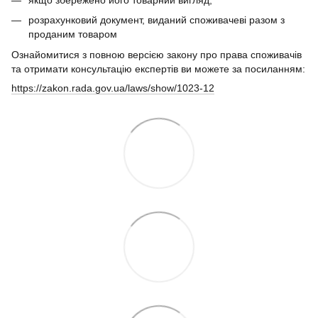
якщо збережено його товарний вигляд;
розрахунковий документ, виданий споживачеві разом з
проданим товаром
Ознайомитися з повною версією закону про права споживачів
та отримати консультацію експертів ви можете за посиланням:
https://zakon.rada.gov.ua/laws/show/1023-12