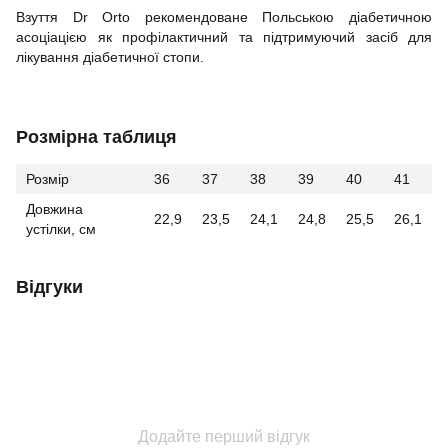
Взуття Dr Orto рекомендоване Польською діабетичною
асоціацією як профілактичний та підтримуючий засіб для
лікування діабетичної стопи.
Розмірна таблиця
Розмір
36
37
38
39
40
41
Довжина
22,9
23,5
24,1
24,8
25,5
26,1
устілки, см
Відгуки
Додайте перший відгук