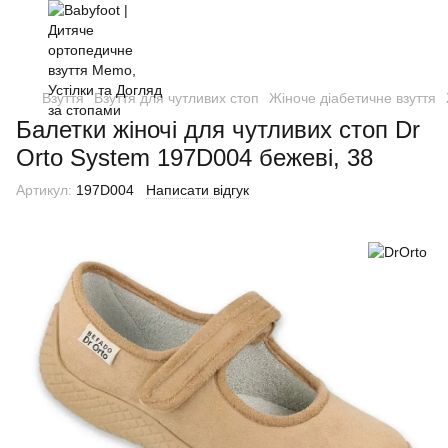
Взуття
Взуття для чутливих стоп
Жіноче діабетичне взуття
Балетки жіночі для чутливих стоп Dr
Orto System 197D004 бежеві, 38
Артикул:
197D004
Написати відгук