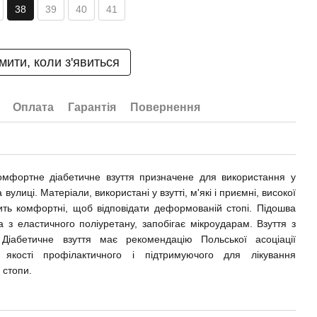
38
39
40
41
мити, коли з'явиться
Оплата
Гарантія
Повернення
омфортне діабетичне взуття призначене для використання у
а вулиці. Матеріали, використані у взутті, м'які і приємні, високої
сить комфортні, щоб відповідати деформованій стопі. Підошва
а з еластичного поліуретану, запобігає мікроударам. Взуття з
 Діабетичне взуття має рекомендацію Польської асоціації
 якості профілактичного і підтримуючого для лікування
 стопи.