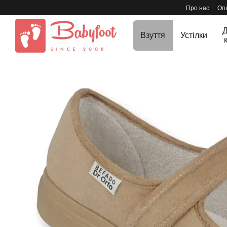
Перейти до основного контенту
Про нас
Опл
Д
Взуття
Устілки