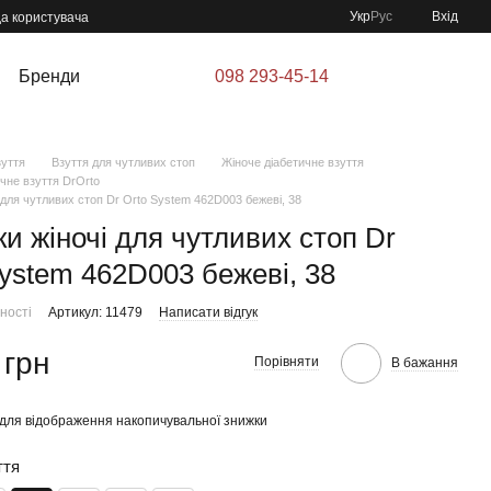
Укр
Рус
Вхід
да користувача
Бренди
098 293-45-14
зуття
Взуття для чутливих стоп
Жіноче діабетичне взуття
чне взуття DrOrto
 для чутливих стоп Dr Orto System 462D003 бежеві, 38
и жіночі для чутливих стоп Dr
System 462D003 бежеві, 38
ності
Артикул: 11479
Написати відгук
 грн
Порівняти
В бажання
для відображення накопичувальної знижки
ття