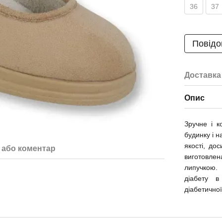
36
37
Повідо
Доставка
Опис
Зручне і к
будинку і н
якості, до
 або коментар
виготовлен
липучкою.
діабету в
діабетичної