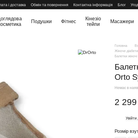
ата і доставка
Обмін та повернення
Контактна інформація
Блог
Уго
оглядова
Кінезіо
Подушки
Фітнес
Масажери
косметика
тейпи
Головна
В
Жіноче діабети
Балетки жіночі
Балетк
Orto 
Немає в наяв
2 299
Увійти
%
Розмір взу