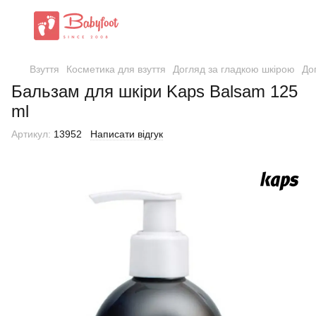
Взуття
Косметика для взуття
Догляд за гладкою шкірою
До
Бальзам для шкіри Kaps Balsam 125
ml
Артикул:
13952
Написати відгук