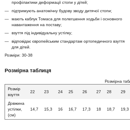
профілактики деформації стопи у дітей;
підтримують анатомічну будову зводу дитячої стопи;
мають каблук Томаса для полегшення ходьби і основного
навантаження на поставу;
взуття під індивідуальну устілку;
відповідає європейським стандартам ортопедичного взуття
для дітей.
Розміри: 30-38
Розмірна таблиця
Розмірна таб
Розмір
22
23
24
25
26
27
28
29
взуття
Довжина
устілки,
14,7
15,3
16
16,7
17,3
18
18,7
19,3
(см)