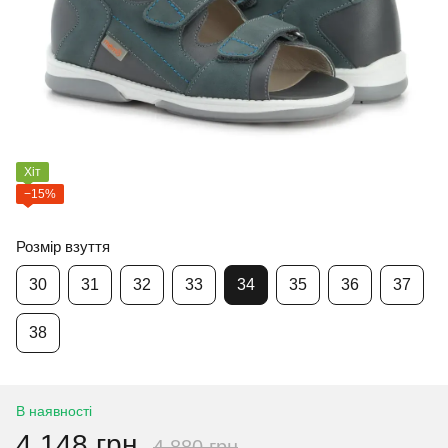
Хіт
−15%
Розмір взуття
30
31
32
33
34
35
36
37
38
В наявності
4 148 грн
4 880 грн