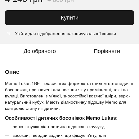
Купити
Увійти
для відображення накопичувальної знижки
%
До обраного
Порівняти
Опис
Memo Lukas 1BE - класичні за формою та стилем ортопедичні
боcоножки, призначені для носіння як у приміщенні, так і на
вулиці. Виготовлені з м'якої, зносостійкої козячої шкіри, верх -
натуральний нубук. Мають діагностичну підошву Memo для
контролю стану ніг дитини.
Особливості дитячих босоніжок Memo Lukas:
легка і гнучка діагностична підошва з каучуку;
високий, твердий задник, що фіксує п'яту, для