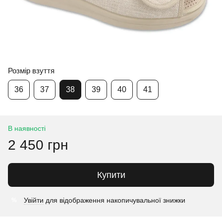
Розмір взуття
36
37
38
39
40
41
В наявності
2 450 грн
Купити
Увійти
для відображення накопичувальної знижки
%