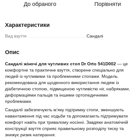
До обраного
Порівняти
Характеристики
Вид взуття
Сандалі
Опис
Cандалі жіночі для чутливих стоп Dr Orto 541D002
— це
комфортне та практичне взуття, створене спеціально для
людей із чутливими та проблемними стопами. Модель
рекомендована для щоденного використання людям із
діабетичною стопою, підвищеною чутливістю ніг, набряками,
деформаціями пальців та іншими ортопедичними
проблемами.
Сандалії забезпечують м’яку підтримку стопи, зменшують
навантаження під час ходьби та допомагають підтримувати
комфорт навіть при тривалому носінні. Завдяки анатомічній
конструкції взуття сприяє правильному розподілу тиску та
знижує ризик натирання.