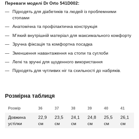
Переваги моделі Dr Orto 541D002:
Підходять для діабетиків та людей із проблемними
стопами
Анатомічна та профілактична конструкція
М’який внутрішній матеріал для максимального комфорту
Зручна фіксація та комфортна посадка
Зменшення навантаження на стопи та суглоби
Легкі та зручні для щоденного використання
Підходять для чутливих ніг та схильності до набряків.
Розмірна таблиця
Розмір
36
37
38
39
40
41
Довжина
22,9
23,5
24,1
24,8
25,5
26,1
устілки
см
см
см
см
см
см