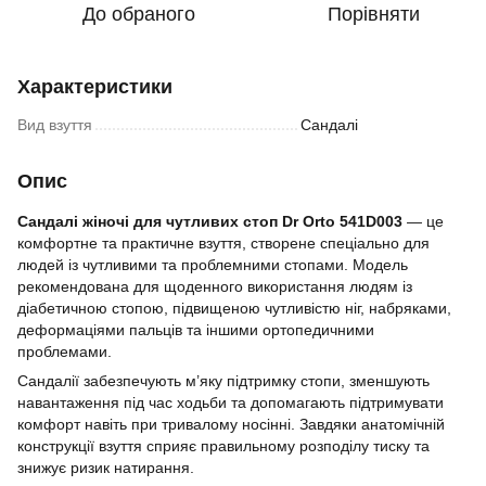
До обраного
Порівняти
Характеристики
Вид взуття
Сандалі
Опис
Cандалі жіночі для чутливих стоп Dr Orto 541D003
— це
комфортне та практичне взуття, створене спеціально для
людей із чутливими та проблемними стопами. Модель
рекомендована для щоденного використання людям із
діабетичною стопою, підвищеною чутливістю ніг, набряками,
деформаціями пальців та іншими ортопедичними
проблемами.
Сандалії забезпечують м’яку підтримку стопи, зменшують
навантаження під час ходьби та допомагають підтримувати
комфорт навіть при тривалому носінні. Завдяки анатомічній
конструкції взуття сприяє правильному розподілу тиску та
знижує ризик натирання.