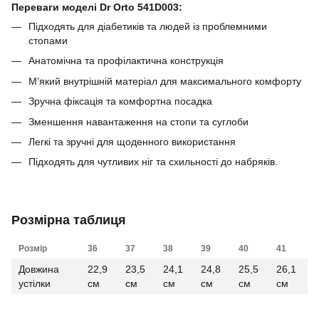
Переваги моделі Dr Orto 541D003:
Підходять для діабетиків та людей із проблемними
стопами
Анатомічна та профілактична конструкція
М’який внутрішній матеріал для максимального комфорту
Зручна фіксація та комфортна посадка
Зменшення навантаження на стопи та суглоби
Легкі та зручні для щоденного використання
Підходять для чутливих ніг та схильності до набряків.
Розмірна таблиця
Розмір
36
37
38
39
40
41
Довжина
22,9
23,5
24,1
24,8
25,5
26,1
устілки
см
см
см
см
см
см