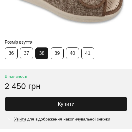
Розмір взуття
36
37
38
39
40
41
В наявності
2 450 грн
Купити
Увійти
для відображення накопичувальної знижки
%