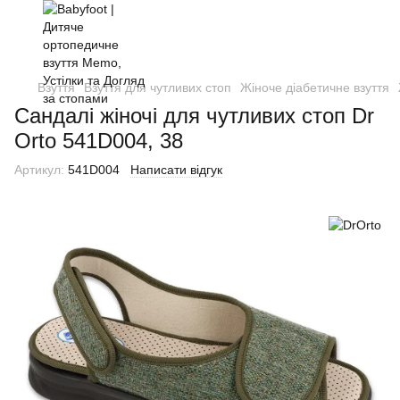
Взуття
Взуття для чутливих стоп
Жіноче діабетичне взуття
Cандалі жіночі для чутливих стоп Dr
Orto 541D004, 38
Артикул:
541D004
Написати відгук