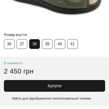
Розмір взуття
36
37
38
39
40
41
В наявності
2 450 грн
Купити
Увійти
для відображення накопичувальної знижки
%