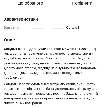
До обраного
Порівняти
Характеристики
Вид взуття
Сандалі
Опис
Cандалі жіночі для чутливих стоп Dr Orto 541D004
— це
комфортне та практичне взуття, створене спеціально для
людей із чутливими та проблемними стопами. Модель
рекомендована для щоденного використання людям із
діабетичною стопою, підвищеною чутливістю ніг, набряками,
деформаціями пальців та іншими ортопедичними
проблемами.
Сандалії забезпечують м’яку підтримку стопи, зменшують
навантаження під час ходьби та допомагають підтримувати
комфорт навіть при тривалому носінні. Завдяки анатомічній
конструкції взуття сприяє правильному розподілу тиску та
знижує ризик натирання.