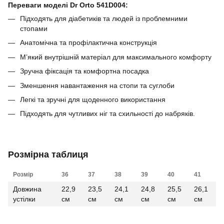
Переваги моделі Dr Orto 541D004:
Підходять для діабетиків та людей із проблемними
стопами
Анатомічна та профілактична конструкція
М’який внутрішній матеріал для максимального комфорту
Зручна фіксація та комфортна посадка
Зменшення навантаження на стопи та суглоби
Легкі та зручні для щоденного використання
Підходять для чутливих ніг та схильності до набряків.
Розмірна таблиця
Розмір
36
37
38
39
40
41
Довжина
22,9
23,5
24,1
24,8
25,5
26,1
устілки
см
см
см
см
см
см