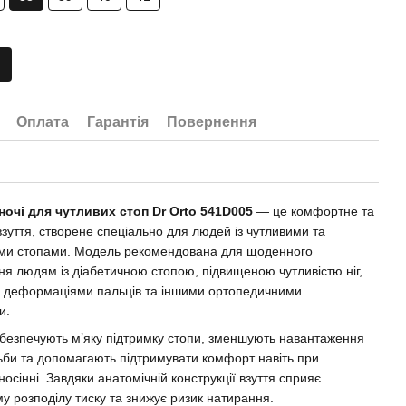
Оплата
Гарантія
Повернення
ночі для чутливих стоп Dr Orto 541D005
— це комфортне та
взуття, створене спеціально для людей із чутливими та
ми стопами. Модель рекомендована для щоденного
ня людям із діабетичною стопою, підвищеною чутливістю ніг,
 деформаціями пальців та іншими ортопедичними
и.
абезпечують м’яку підтримку стопи, зменшують навантаження
дьби та допомагають підтримувати комфорт навіть при
осінні. Завдяки анатомічній конструкції взуття сприяє
у розподілу тиску та знижує ризик натирання.