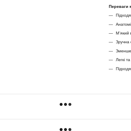
Переваги м
Підходя
Анатомі
М’який 
Зручна 
Зменшен
Легкі т
Підходя