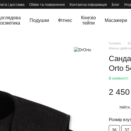
ата і доставка
Обмін та повернення
Контактна інформація
Блог
Уго
оглядова
Кінезіо
Подушки
Фітнес
Масажери
косметика
тейпи
Головна
В
Жіноче діабети
Cандал
Orto 
В наявності
2 450
Увійти
%
Розмір взу
36
37