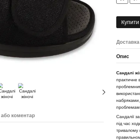
Купити
Доставка
Опис
Cандалі жі
практичне 
проблемни
використан
набряками,
проблемам
 або коментар
Сандалії з
під час хо
тривалому н
правильном