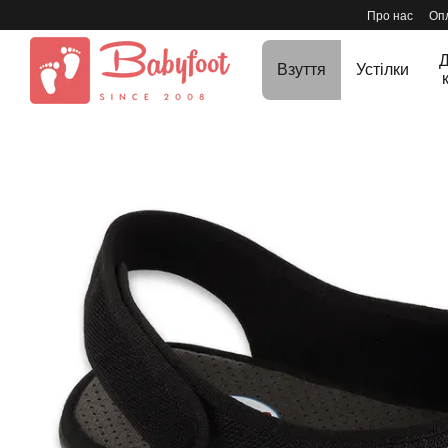
Перейти до основного контенту
Про нас
Опл
Д
Взуття
Устілки