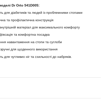
оделі Dr Orto 541D005:
ть для діабетиків та людей із проблемними стопами
чна та профілактична конструкція
внутрішній матеріал для максимального комфорту
фіксація та комфортна посадка
ня навантаження на стопи та суглоби
а зручні для щоденного використання
ть для чутливих ніг та схильності до набряків.