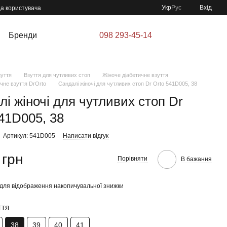
Укр
Рус
Вхід
да користувача
Бренди
098 293-45-14
зуття
Взуття для чутливих стоп
Жіноче діабетичне взуття
чне взуття DrOrto
Cандалі жіночі для чутливих стоп Dr Orto 541D005, 38
і жіночі для чутливих стоп Dr
541D005, 38
Артикул: 541D005
Написати відгук
 грн
Порівняти
В бажання
для відображення накопичувальної знижки
ття
38
39
40
41