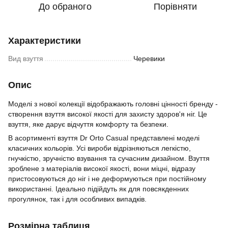
До обраного
Порівняти
Характеристики
Вид взуття
Черевики
Опис
Моделі з нової колекції відображають головні цінності бренду -
створення
взуття
високої якості для захисту здоров'я ніг. Це
взуття, яке дарує відчуття комфорту та безпеки.
В асортименті взуття Dr Orto Casual представлені моделі
класичних кольорів. Усі вироби відрізняються легкістю,
гнучкістю, зручністю взування та сучасним дизайном. Взуття
зроблене з матеріалів високої якості, вони міцні, відразу
пристосовуються до ніг і не деформуються при постійному
використанні. Ідеально підійдуть як для повсякденних
прогулянок, так і для особливих випадків.
Розмірна таблиця