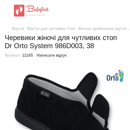
Взуття
Взуття для чутливих стоп
Жіноче діабетичне взуття
Черевики жіночі для чутливих стоп
Dr Orto System 986D003, 38
Артикул:
11165
Написати відгук