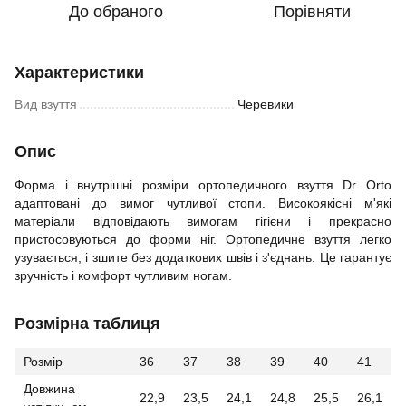
До обраного
Порівняти
Характеристики
Вид взуття
Черевики
Опис
Форма і внутрішні розміри ортопедичного взуття Dr Orto
адаптовані до вимог чутливої стопи. Високоякісні м'які
матеріали відповідають вимогам гігієни і прекрасно
пристосовуються до форми ніг. Ортопедичне взуття легко
узувається, і зшите без додаткових швів і з'єднань. Це гарантує
зручність і комфорт чутливим ногам.
Розмірна таблиця
Розмір
36
37
38
39
40
41
Довжина
22,9
23,5
24,1
24,8
25,5
26,1