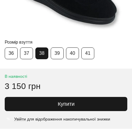
Розмір взуття
36
37
38
39
40
41
В наявності
3 150 грн
Купити
Увійти
для відображення накопичувальної знижки
%