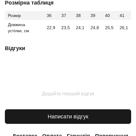
Розмірна таблиця
Розмір
36
37
38
39
40
41
Довжина
22,9
23,5
24,1
24,8
25,5
26,1
устілки, см
Відгуки
Додайте перший відгук
Написати відгук
Доставка
Оплата
Гарантія
Повернення