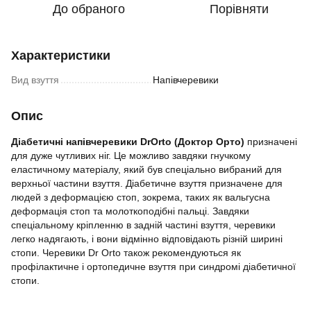
До обраного
Порівняти
Характеристики
Вид взуття
Напівчеревики
Опис
Діабетичні напівчеревики DrOrto (Доктор Орто)
призначені
для дуже чутливих ніг. Це можливо завдяки гнучкому
еластичному матеріалу, який був спеціально вибраний для
верхньої частини взуття. Діабетичне взуття призначене для
людей з деформацією стоп, зокрема, таких як вальгусна
деформація стоп та молоткоподібні пальці. Завдяки
спеціальному кріпленню в задній частині взуття, черевики
легко надягають, і вони відмінно відповідають різній ширині
стопи. Черевики Dr Orto також рекомендуються як
профілактичне і ортопедичне взуття при синдромі діабетичної
стопи.