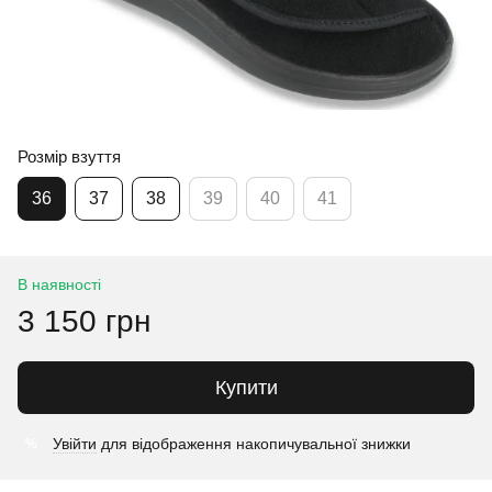
Розмір взуття
36
37
38
39
40
41
В наявності
3 150 грн
Купити
Увійти
для відображення накопичувальної знижки
%