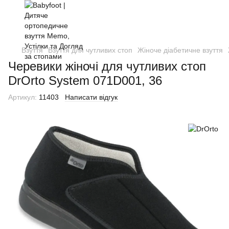
Взуття
Взуття для чутливих стоп
Жіноче діабетичне взуття
Черевики жіночі для чутливих стоп
DrOrto System 071D001, 36
Артикул:
11403
Написати відгук