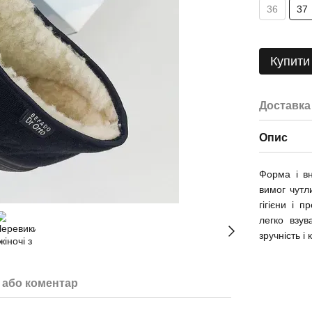
36
37
Купити
Доставка
Опис
Форма і вн
вимог чутл
гігієни і 
легко взув
зручність і
 або коментар