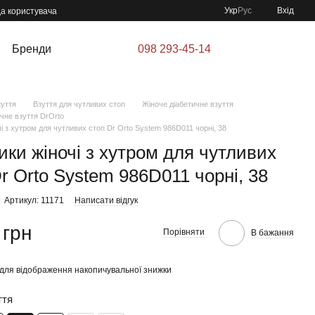
Укр
Рус
Вхід
да користувача
Бренди
098 293-45-14
зуття
Взуття для чутливих стоп
Жіноче діабетичне взуття
чне взуття DrOrto
і з хутром для чутливих стоп Dr Orto System 986D011 чорні, 38
ики жіночі з хутром для чутливих
r Orto System 986D011 чорні, 38
Артикул: 11171
Написати відгук
 грн
Порівняти
В бажання
для відображення накопичувальної знижки
ття