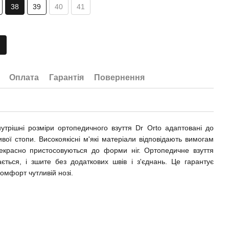
38
39
40
41
Оплата
Гарантія
Повернення
утрішні розміри ортопедичного взуття Dr Orto адаптовані до
ивої стопи. Високоякісні м'які матеріали відповідають вимогам
прекрасно пристосовуються до форми ніг. Ортопедичне взуття
ається, і зшите без додаткових швів і з'єднань. Це гарантує
 комфорт чутливій нозі.