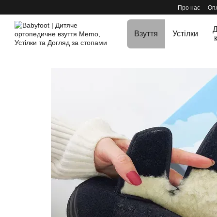
Перейти до основного контенту
Про нас
Опл
Д
Взуття
Устілки