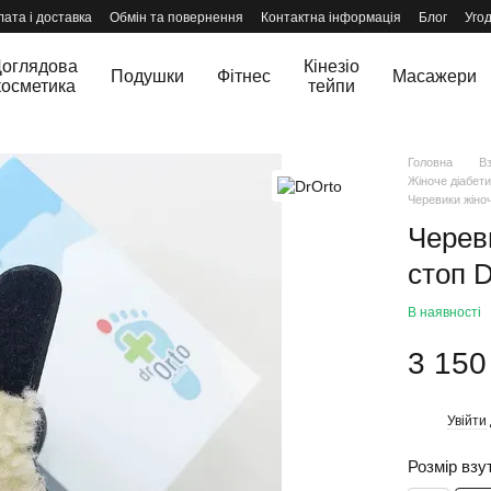
ата і доставка
Обмін та повернення
Контактна інформація
Блог
Уго
оглядова
Кінезіо
Подушки
Фітнес
Масажери
косметика
тейпи
Головна
В
Жіноче діабети
Черевики жіноч
Черев
стоп D
В наявності
3 150
Увійти
%
Розмір взу