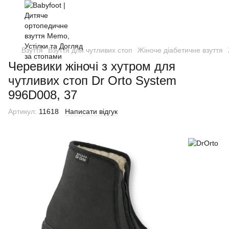
Взуття
Взуття для чутливих стоп
Жіноче діабетичне взуття
Черевики жіночі з хутром для
чутливих стоп Dr Orto System
996D008, 37
Артикул:
11618
Написати відгук