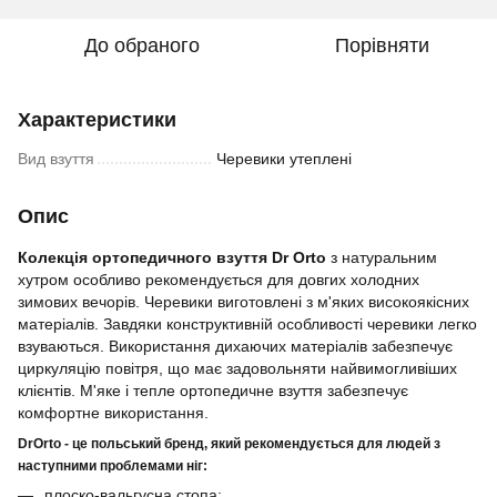
До обраного
Порівняти
Характеристики
Вид взуття
Черевики утеплені
Опис
Колекція ортопедичного взуття Dr Orto
з натуральним
хутром особливо рекомендується для довгих холодних
зимових вечорів. Черевики виготовлені з м'яких високоякісних
матеріалів. Завдяки конструктивній особливості черевики легко
взуваються. Використання дихаючих матеріалів забезпечує
циркуляцію повітря, що має задовольняти найвимогливіших
клієнтів. М'яке і тепле ортопедичне взуття забезпечує
комфортне використання.
DrOrto - це польський бренд, який рекомендується для людей з
наступними проблемами ніг:
плоско-вальгусна стопа;