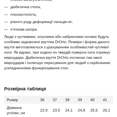
діабетична стопа;
плоскостопість;
різного роду деформації пальців ніг;
п'яткова шпора.
Люди з чутливими, опухлими або набряклими ногами будуть
особливо задоволені взуттям DrOrto. Розміри і форма даного
взуття виготовляються з урахуванням особливостей чутливої
ноги. Як відомо, при ходінні по твердій поверхні нога отримує
мікроудари. Діабетична взуття DrOrto поглинає такі хвилі
мікроударів і полегшує пересування для людей з серйозними
ускладненнями функціонування стоп.
Розмірна таблиця
Розмір
36
37
38
39
40
41
Довжина
22,9
23,5
24,1
24,8
25,5
26,1
устілки, см