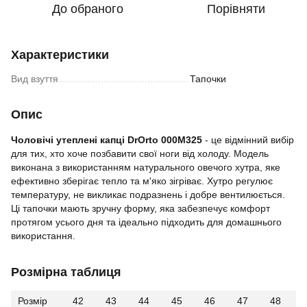
До обраного
Порівняти
Характеристики
Вид взуття
Тапочки
Опис
Чоловічі утеплені капці DrOrto 000M325
- це відмінний вибір
для тих, хто хоче позбавити свої ноги від холоду. Модель
виконана з використанням натурального овечого хутра, яке
ефективно зберігає тепло та м'яко зігріває. Хутро регулює
температуру, не викликає подразнень і добре вентилюється.
Ці тапочки мають зручну форму, яка забезпечує комфорт
протягом усього дня та ідеально підходить для домашнього
використання.
Розмірна таблиця
Розмір
42
43
44
45
46
47
48