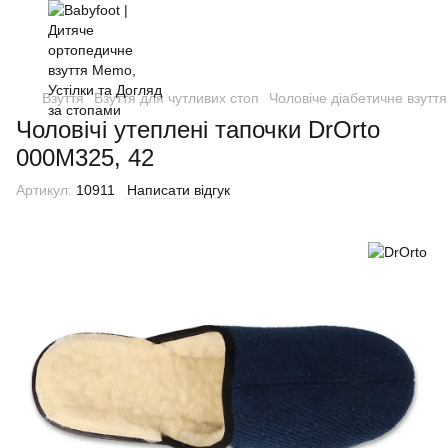
Взуття
Взуття для чутливих стоп
Чоловіче діабетичне взуття
Чоловічі утеплені тапочки DrOrto
000M325, 42
Артикул:
10911
Написати відгук