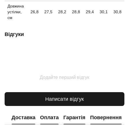
Довжина
устілки,
26,8
27,5
28,2
28,8
29,4
30,1
30,8
см
Відгуки
Додайте перший відгук
Написати відгук
Доставка
Оплата
Гарантія
Повернення