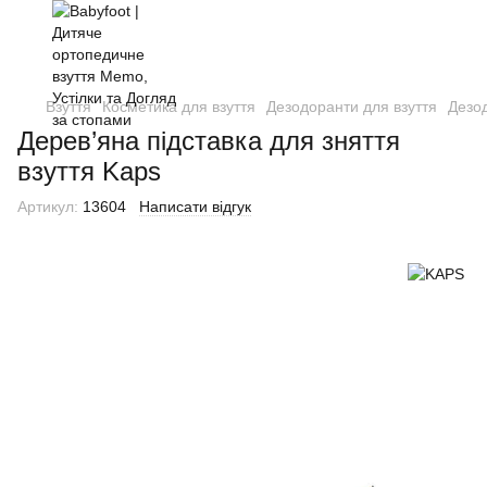
Взуття
Косметика для взуття
Дезодоранти для взуття
Дезо
Дерев’яна підставка для зняття
взуття Kaps
Артикул:
13604
Написати відгук