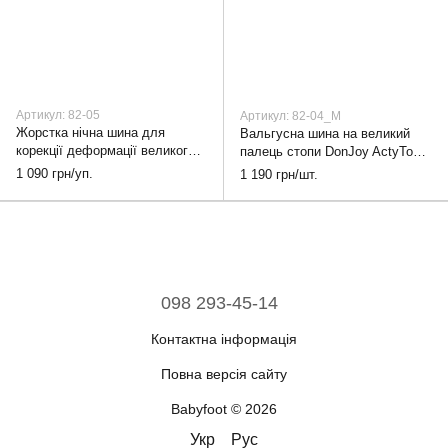
Артикул: 82-05
Артикул: 82-04_M
Жорстка нічна шина для
Вальгусна шина на великий
корекції деформації великого
палець стопи DonJoy ActyToe,
пальця стопи Actytoe Night
M
1 090 грн/уп.
1 190 грн/шт.
Bunion Rigid, S
098 293-45-14
Контактна інформація
Повна версія сайту
Babyfoot © 2026
Укр
Рус