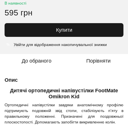
В наявності
595 грн
Купити
Увійти
для відображення накопичувальної знижки
%
До обраного
Порівняти
Опис
Дитячі ортопедичні напівустілки FootMate
Omikron Kid
Ортопедичні напівустілки завдяки анатомічному профілю
підтримують подовжній звід стопи, стабілізують п'яту в
правильному положенні. Призначені для поздовжньої
плоскостопості. Допомагають запобігти викривленню колін.