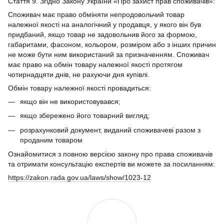
Стаття 9. Згідно Закону України «Про захист прав споживачів»:
Споживач має право обміняти непродовольчий товар
належної якості на аналогічний у продавця, у якого він був
придбаний, якщо товар не задовольнив його за формою,
габаритами, фасоном, кольором, розміром або з інших причин
не може бути ним використаний за призначенням. Споживач
має право на обмін товару належної якості протягом
чотирнадцяти днів, не рахуючи дня купівлі.
Обмін товару належної якості провадиться:
якщо він не використовувався;
якщо збережено його товарний вигляд;
розрахунковий документ, виданий споживачеві разом з
проданим товаром
Ознайомитися з повною версією закону про права споживачів
та отримати консультацію експертів ви можете за посиланням:
https://zakon.rada.gov.ua/laws/show/1023-12