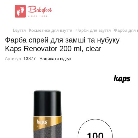
Взуття
Косметика для взуття
Фарби для взуття
Фарби для 
Фарба спрей для замші та нубуку
Kaps Renovator 200 ml, clear
Артикул:
13877
Написати відгук