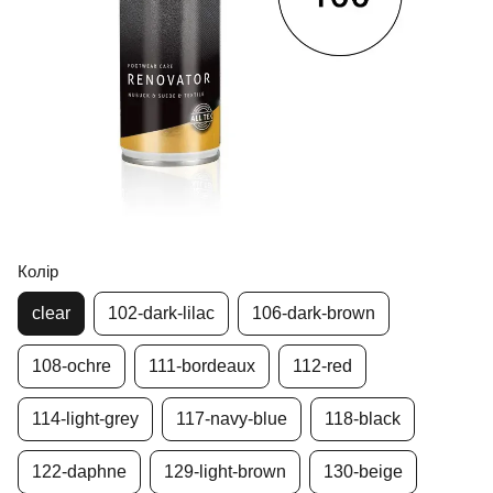
Колір
clear
102-dark-lilac
106-dark-brown
108-ochre
111-bordeaux
112-red
114-light-grey
117-navy-blue
118-black
122-daphne
129-light-brown
130-beige