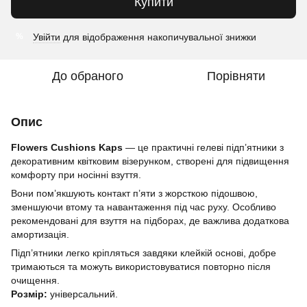
Купити
Увійти
для відображення накопичувальної знижки
%
До обраного
Порівняти
Опис
Flowers Cushions Kaps
— це практичні гелеві підп’ятники з
декоративним квітковим візерунком, створені для підвищення
комфорту при носінні взуття.
Вони пом’якшують контакт п’яти з жорсткою підошвою,
зменшуючи втому та навантаження під час руху. Особливо
рекомендовані для взуття на підборах, де важлива додаткова
амортизація.
Підп’ятники легко кріпляться завдяки клейкій основі, добре
тримаються та можуть використовуватися повторно після
очищення.
Розмір:
універсальний.