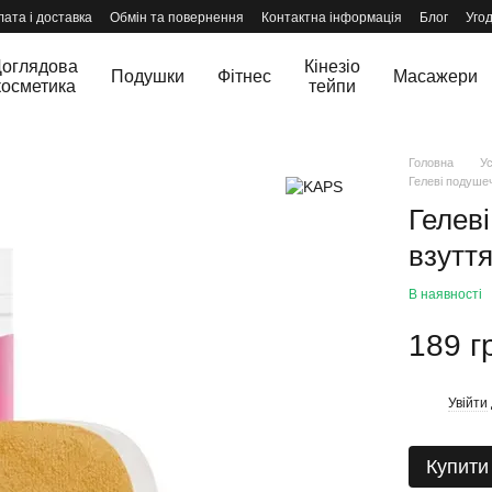
ата і доставка
Обмін та повернення
Контактна інформація
Блог
Уго
оглядова
Кінезіо
Подушки
Фітнес
Масажери
косметика
тейпи
Головна
Ус
Гелеві подушеч
Гелев
взуття
В наявності
189 г
Увійти
%
Купити