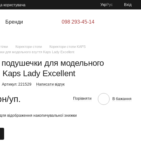
Укр
Рус
Вхід
да користувача
Бренди
098 293-45-14
тілки
Коректори стопи
Коректори стопи KAPS
ки для модельного взуття Kaps Lady Excellent
і подушечки для модельного
 Kaps Lady Excellent
Артикул: 221529
Написати відгук
рн/уп.
Порівняти
В бажання
для відображення накопичувальної знижки