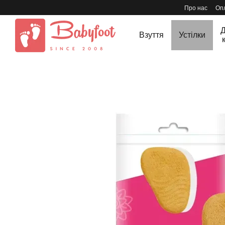
Перейти до основного контенту
Про нас
Опл
Д
Взуття
Устілки