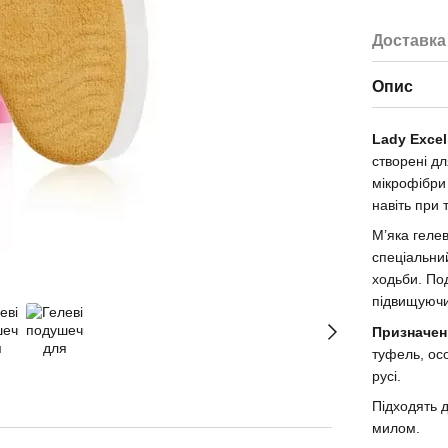
Доставка
Опис
Lady Excel
створені дл
мікрофібри 
навіть при 
М’яка геле
спеціальни
ходьби. По
підвищуючи
Призначен
туфель, ос
русі.
Підходять 
милом.