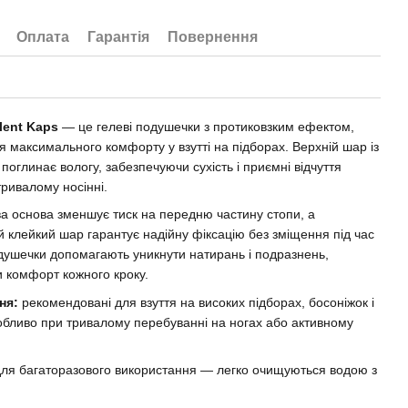
Оплата
Гарантія
Повернення
lent Kaps
— це гелеві подушечки з протиковзким ефектом,
я максимального комфорту у взутті на підборах. Верхній шар із
поглинає вологу, забезпечуючи сухість і приємні відчуття
тривалому носінні.
ва основа зменшує тиск на передню частину стопи, а
й клейкий шар гарантує надійну фіксацію без зміщення під час
душечки допомагають уникнути натирань і подразнень,
 комфорт кожного кроку.
ня:
рекомендовані для взуття на високих підборах, босоніжок і
обливо при тривалому перебуванні на ногах або активному
для багаторазового використання — легко очищуються водою з