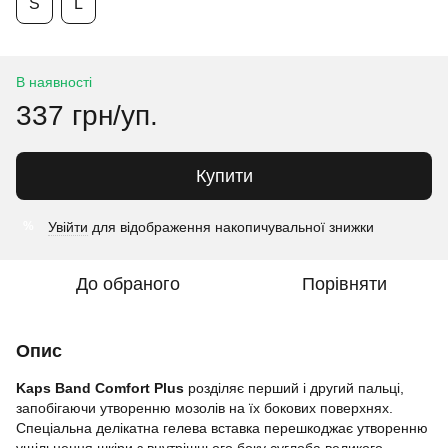
S
L
В наявності
337 грн/уп.
Купити
Увійти
для відображення накопичувальної знижки
%
До обраного
Порівняти
Опис
Kaps Band Comfort Plus
розділяє перший і другий пальці,
запобігаючи утворенню мозолів на їх бокових поверхнях.
Спеціальна делікатна гелева вставка перешкоджає утворенню
ущільнення шкіри з внутрішнього боку суглоба великого