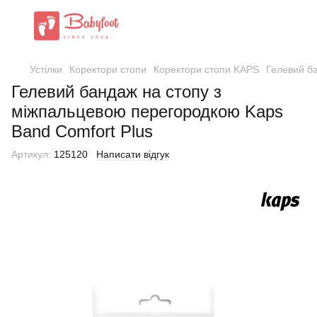
Устілки
Коректори стопи
Коректори стопи KAPS
Гелевий б
Гелевий бандаж на стопу з
міжпальцевою перегородкою Kaps
Band Comfort Plus
Артикул:
125120
Написати відгук