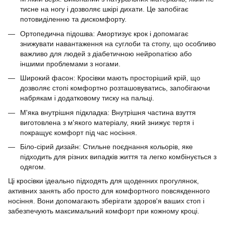
тисне на ногу і дозволяє шкірі дихати. Це запобігає
потовиділенню та дискомфорту.
Ортопедична підошва: Амортизує крок і допомагає
знижувати навантаження на суглоби та стопу, що особливо
важливо для людей з діабетичною нейропатією або
іншими проблемами з ногами.
Широкий фасон: Кросівки мають просторіший крій, що
дозволяє стопі комфортно розташовуватись, запобігаючи
набрякам і додатковому тиску на пальці.
М'яка внутрішня підкладка: Внутрішня частина взуття
виготовлена з м'якого матеріалу, який знижує тертя і
покращує комфорт під час носіння.
Біло-сірий дизайн: Стильне поєднання кольорів, яке
підходить для різних випадків життя та легко комбінується з
одягом.
Ці кросівки ідеально підходять для щоденних прогулянок,
активних занять або просто для комфортного повсякденного
носіння. Вони допомагають зберігати здоров'я ваших стоп і
забезпечують максимальний комфорт при кожному кроці.