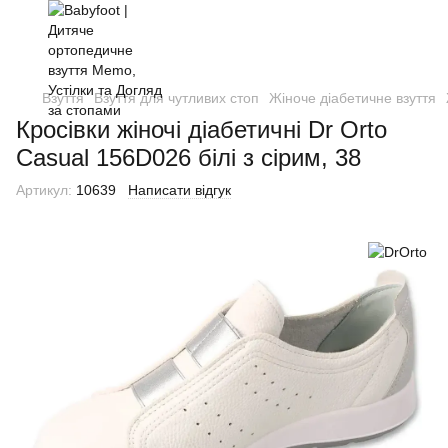
Взуття
Взуття для чутливих стоп
Жіноче діабетичне взуття
Кросівки жіночі діабетичні Dr Orto
Casual 156D026 білі з сірим, 38
Артикул:
10639
Написати відгук