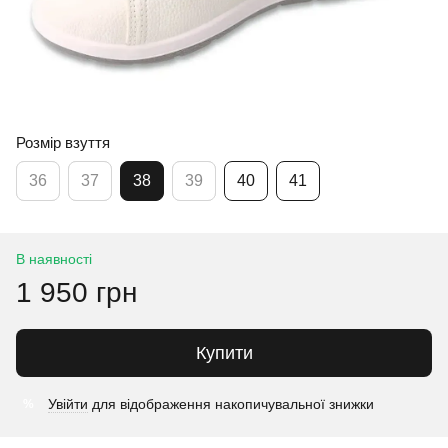
Розмір взуття
36
37
38
39
40
41
В наявності
1 950 грн
Купити
Увійти
для відображення накопичувальної знижки
%