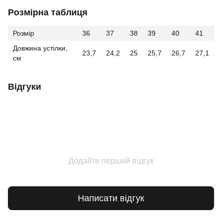
Розмірна таблиця
Розмір
36
37
38
39
40
41
Довжина устілки,
23,7
24,2
25
25,7
26,7
27,1
см
Відгуки
Додайте перший відгук
Написати відгук