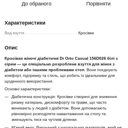
До обраного
Порівняти
Характеристики
Вид взуття
Кросівки
Опис
Кросівки жіночі діабетичні Dr Orto Casual 156D026 білі з
сірим — це спеціально розроблене взуття для жінок з
діабетом або іншими проблемами стоп
. Вони поєднують
комфорт, підтримку та стиль, що робить їх ідеальними для
щоденного використання.
Основні характеристики:
Діабетична конструкція: Кросівки створені для зниження
ризику натирань, дискомфорту та травм, що часто
виникають у людей з діабетом. Вони допомагають
рівномірно розподіляти навантаження на стопу та
зменшують тиск на чутливі ділянки.
М'який верх: Виконаний з натуральних матеріалів, який не