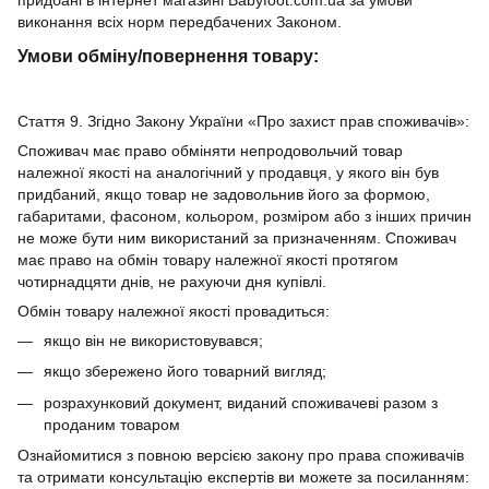
придбані в інтернет магазині Babyfoot.com.ua за умови
виконання всіх норм передбачених Законом.
Умови обміну/повернення товару:
Стаття 9. Згідно Закону України «Про захист прав споживачів»:
Споживач має право обміняти непродовольчий товар
належної якості на аналогічний у продавця, у якого він був
придбаний, якщо товар не задовольнив його за формою,
габаритами, фасоном, кольором, розміром або з інших причин
не може бути ним використаний за призначенням. Споживач
має право на обмін товару належної якості протягом
чотирнадцяти днів, не рахуючи дня купівлі.
Обмін товару належної якості провадиться:
якщо він не використовувався;
якщо збережено його товарний вигляд;
розрахунковий документ, виданий споживачеві разом з
проданим товаром
Ознайомитися з повною версією закону про права споживачів
та отримати консультацію експертів ви можете за посиланням: