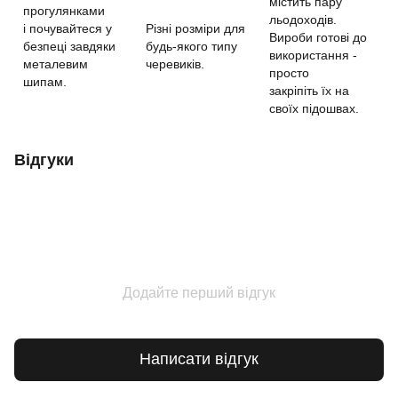
містить пару
прогулянками
льодоходів.
і почувайтеся у
Різні розміри для
Вироби готові до
безпеці завдяки
будь-якого типу
використання -
металевим
черевиків.
просто
шипам.
закріпіть їх на
своїх підошвах.
Відгуки
Додайте перший відгук
Написати відгук