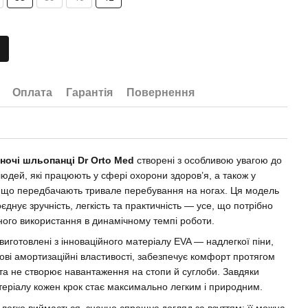
Оплата
Гарантія
Повернення
ночі шльопанці Dr Orto Med
створені з особливою увагою до
юдей, які працюють у сфері охорони здоров’я, а також у
 що передбачають тривале перебування на ногах. Ця модель
єднує зручність, легкість та практичність — усе, що потрібно
ого використання в динамічному темпі роботи.
иготовлені з інноваційного матеріалу EVA — надлегкої піни,
ові амортизаційні властивості, забезпечує комфорт протягом
 та не створює навантаження на стопи й суглоби. Завдяки
атеріалу кожен крок стає максимально легким і природним.
 легко виймається, значно спрощує догляд за взуттям: її можна