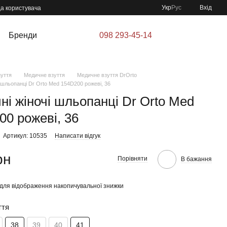
Укр
Рус
Вхід
да користувача
Бренди
098 293-45-14
зуття
Медичне взуття
Медичне взуття DrOrto
 шльопанці Dr Orto Med 154D200 рожеві, 36
ні жіночі шльопанці Dr Orto Med
00 рожеві, 36
Артикул: 10535
Написати відгук
рн
Порівняти
В бажання
для відображення накопичувальної знижки
ття
38
39
40
41