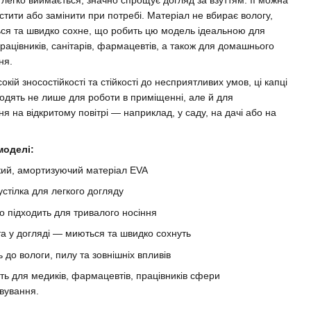
стити або замінити при потребі. Матеріал не вбирає вологу,
ься та швидко сохне, що робить цю модель ідеальною для
рацівників, санітарів, фармацевтів, а також для домашнього
ня.
окій зносостійкості та стійкості до несприятливих умов, ці капці
ходять не лише для роботи в приміщенні, але й для
я на відкритому повітрі — наприклад, у саду, на дачі або на
моделі:
ий, амортизуючий матеріал EVA
устілка для легкого догляду
о підходить для тривалого носіння
а у догляді — миються та швидко сохнуть
ть до вологи, пилу та зовнішніх впливів
ть для медиків, фармацевтів, працівників сфери
вування.