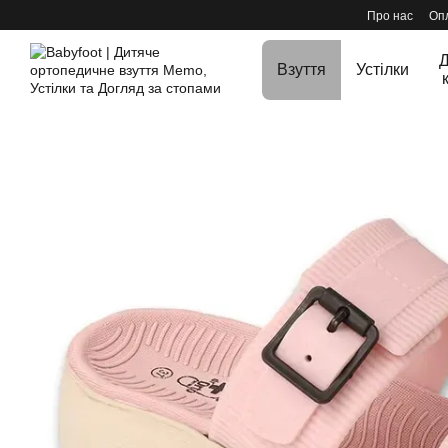
Перейти до основного контенту
Про нас
Опл
Д
Взуття
Устілки