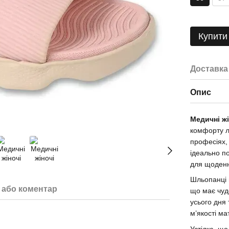
Купити
Доставка
Опис
Медичні жі
комфорту л
професіях,
ідеально по
для щоденн
Шльопанці в
 або коментар
що має чуд
усього дня
м’якості м
Устілка, що