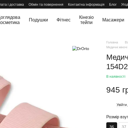
ата і доставка
Обмін та повернення
Контактна інформація
Блог
Уго
оглядова
Кінезіо
Подушки
Фітнес
Масажери
косметика
тейпи
Головна
В
Медичні жіночі
Медич
154D2
В наявності
945 г
Увійти
%
Розмір взу
36
37