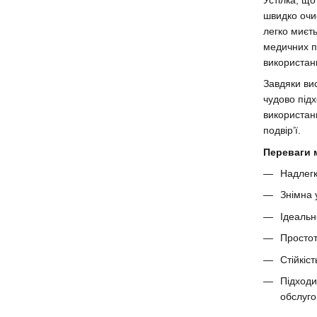
швидко очи
легко миєт
медичних п
використан
Завдяки вис
чудово під
використанн
подвір’ї.
Переваги 
Надлегк
Знімна 
Ідеальн
Простот
Стійкіс
Підходи
обслуго