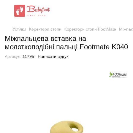
Устілки
Коректори стопи
Коректори стопи FootMate
Міжпал
Міжпальцева вставка на
молоткоподібні пальці Footmate K040
Артикул:
11795
Написати відгук