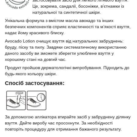
застосовувати засіб для легкого літнього взуття.
Це, зокрема, сандалії, босоніжки, в’єтнамки із
натуральної та синтетичної шкіри.
Унікальна формула з вмістом масла авокадо та інших
безпечних компонентів сприяє еластичності та м’якості взуття,
надає йому красивого блиску.
Avocado Lotion очищує взуття від натуральних забруднень:
бруду, піску та пилу. Завдяки систематичному використанню
даного засобу ви зможете зберегти улюблене взуття у
хорошому стані на довгий час.
Продукт пройшов дерматологічні випробування. Підходить до
будь-якого кольору шкіри.
Спосіб застосування:
За допомогою аплікатора втирайте засіб у забруднену ділянку
взуття. Дайте виробу час просохнути. За необхідності
повторіть процедуру для отримання бажаного результату.