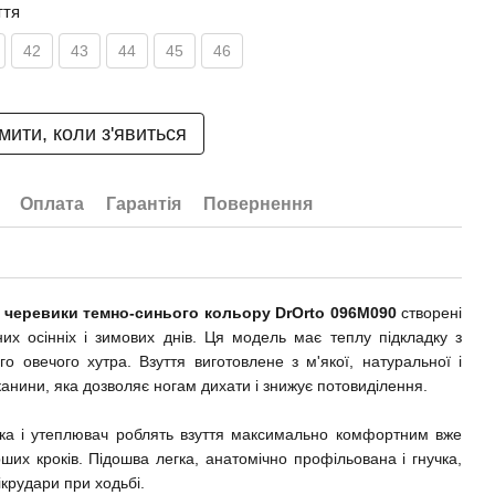
ття
42
43
44
45
46
мити, коли з'явиться
Оплата
Гарантія
Повернення
і черевики темно-синього кольору DrOrto 096M090
створені
их осінніх і зимових днів. Ця модель має теплу підкладку з
го овечого хутра. Взуття виготовлене з м'якої, натуральної і
канини, яка дозволяє ногам дихати і знижує потовиділення.
лка і утеплювач роблять взуття максимально комфортним вже
рших кроків. Підошва легка, анатомічно профільована і гнучка,
ікрудари при ходьбі.