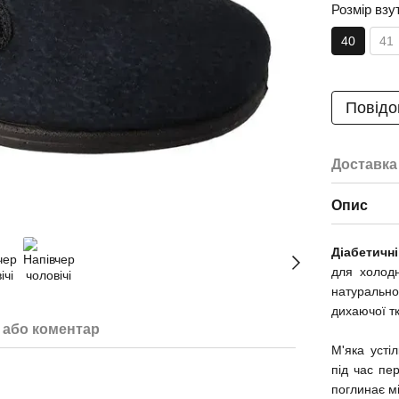
Розмір взу
40
41
Повідо
Доставка
Опис
Діабетичн
для холодн
натурально
дихаючої т
 або коментар
М'яка усті
під час пе
поглинає м