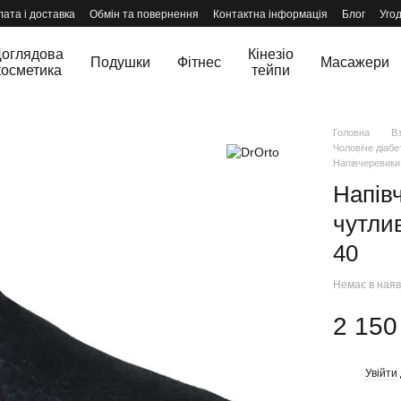
ата і доставка
Обмін та повернення
Контактна інформація
Блог
Уго
оглядова
Кінезіо
Подушки
Фітнес
Масажери
косметика
тейпи
Головна
В
Чоловіче діабе
Напівчеревики
Напівч
чутли
40
Немає в наяв
2 150
Увійти
%