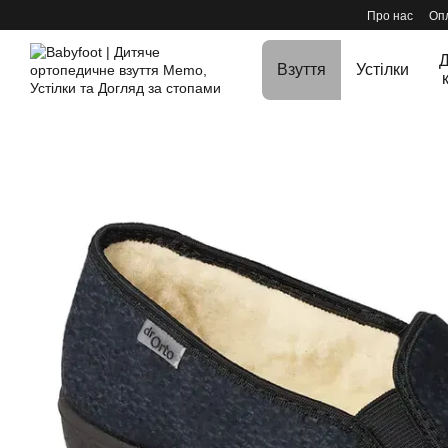
Перейти до основного контенту
Про нас
Опл
Д
Взуття
Устілки