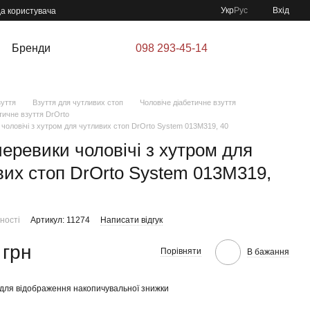
Укр
Рус
Вхід
да користувача
Бренди
098 293-45-14
зуття
Взуття для чутливих стоп
Чоловіче діабетичне взуття
тичне взуття DrOrto
 чоловічі з хутром для чутливих стоп DrOrto System 013M319, 40
еревики чоловічі з хутром для
вих стоп DrOrto System 013M319,
ності
Артикул: 11274
Написати відгук
 грн
Порівняти
В бажання
для відображення накопичувальної знижки